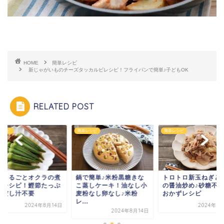
HOME
簡単レシピ
新じゃがいものチーズタッカルビレシピ！フライパンで簡単♪子どもOK
RELATED POST
レシピ
簡単レシピ
簡単レシピ
単まるごとオクラの煮
鍋で簡単♪米粉黒糖きな
トロトロ新玉ねぎと
しレシピ！鰹節たっぷ
こ蒸しケーキ！油なし小
の醤油炒め♪砂糖不
！だし汁不要
麦粉なし卵なし♪米粉
おかずレシピ
レ...
2024年8月14日
2024年8
2024年8月14日