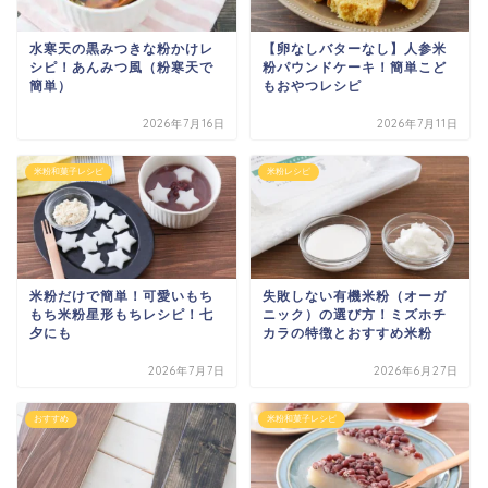
水寒天の黒みつきな粉かけレ
【卵なしバターなし】人参米
シピ！あんみつ風（粉寒天で
粉パウンドケーキ！簡単こど
簡単）
もおやつレシピ
2026年7月16日
2026年7月11日
米粉和菓子レシピ
米粉レシピ
米粉だけで簡単！可愛いもち
失敗しない有機米粉（オーガ
もち米粉星形もちレシピ！七
ニック）の選び方！ミズホチ
夕にも
カラの特徴とおすすめ米粉
2026年7月7日
2026年6月27日
おすすめ
米粉和菓子レシピ