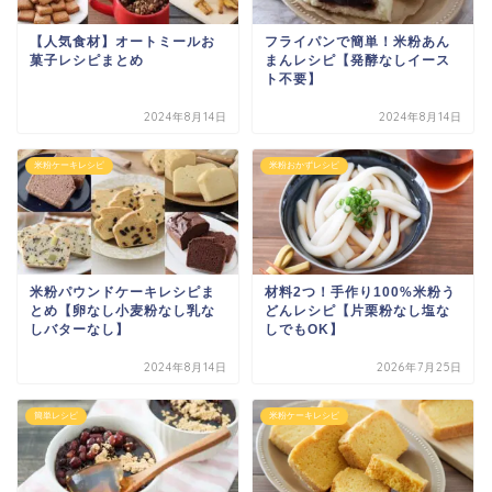
【人気食材】オートミールお
フライパンで簡単！米粉あん
菓子レシピまとめ
まんレシピ【発酵なしイース
ト不要】
2024年8月14日
2024年8月14日
米粉ケーキレシピ
米粉おかずレシピ
米粉パウンドケーキレシピま
材料2つ！手作り100%米粉う
とめ【卵なし小麦粉なし乳な
どんレシピ【片栗粉なし塩な
しバターなし】
しでもOK】
2024年8月14日
2026年7月25日
簡単レシピ
米粉ケーキレシピ