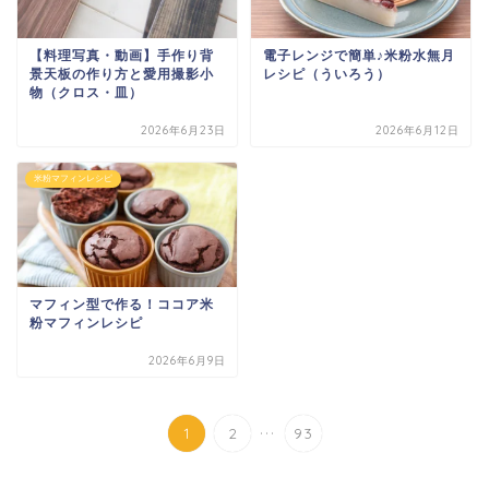
【料理写真・動画】手作り背
電子レンジで簡単♪米粉水無月
景天板の作り方と愛用撮影小
レシピ（ういろう）
物（クロス・皿）
2026年6月23日
2026年6月12日
米粉マフィンレシピ
マフィン型で作る！ココア米
粉マフィンレシピ
2026年6月9日
...
1
2
93