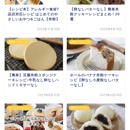
【レシピ本】アレルギー食材7
【卵なしバターなし】簡単米
品目対応レシピ はじめてのや
粉クッキーレシピまとめ！20
さしいおやつ&ごはん【米粉】
選
2025年11月19日
2025年8月14日
米粉ケーキレシピ
米粉ケーキレシピ
【簡単】豆腐米粉スポンジケ
ホールのバナナ米粉ケーキレ
ーキレシピ♪牛乳なし卵なしハ
シピ【卵なし小麦粉なしバタ
ンドミキサーなし
ーなし】
2025年8月12日
2025年6月24日
オートミールレシピ
米粉パンレシピ