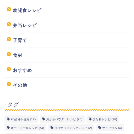
幼児食レシピ
弁当レシピ
子育て
食材
おすすめ
その他
タグ
28品目不使用
(12)
おからパウダーレシピ
(95)
きな粉レシピ
(16)
オートミールレシピ
(54)
ココナッツミルクレシピ
(2)
サイリウム
(4)
幼児食レシピ