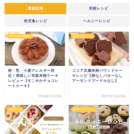
最新記事
米粉レシピ
幼児食レシピ
ヘルシーレシピ
アレルギー考慮食品
米粉ケーキレシピ
卵・乳・小麦アレルギー対
ココア豆腐米粉パウンドケー
応！美味しい市販米粉ケーキ
キレシピ【卵なしバターなし
レビュー【すこやかチョコレ
アーモンドプードルなし】
ートケーキ】
2026年2月20日
2025年11月20日
米粉レシピ
米粉クッキーレシピ