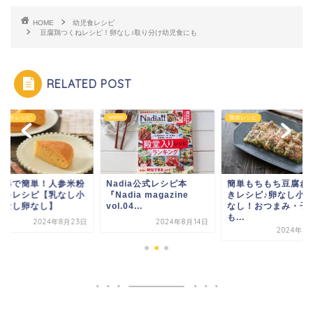
HOME
幼児食レシピ
豆腐鶏つくねレシピ！卵なし♪取り分け幼児食にも
RELATED POST
s
簡単レシピ
米粉ケーキレシピ
dia公式レシピ本
簡単もちもち豆腐ねぎ焼
炊飯器で簡単！人参
adia magazine
きレシピ♪卵なし小麦粉
ケーキレシピ【乳な
.04...
なし！おつまみ・子ど
麦粉なし卵なし】
も...
2024年8月14日
2024年8月
2024年8月14日