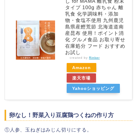
し for MAMA 離乳食 粉末
タイプ 100g 赤ちゃん 離
乳食 化学調味料・添加
物・食塩不使用 九州鹿児
島県産鰹荒節 北海道道南
産昆布 使用！ポイント消
化 グルメ食品 お取り寄せ
在庫処分 フード おすすめ
お試し
created by
Rinker
Amazon
楽天市場
Yahooショッピング
卵なし！野菜入り豆腐鶏つくねの作り方
①人参、玉ねぎはみじん切りにする。