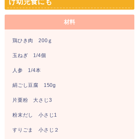
け幼児食にも
材料
鶏ひき肉 200ｇ
玉ねぎ 1/4個
人参 1/4本
絹ごし豆腐 150g
片栗粉 大さじ3
粉末だし 小さじ1
すりごま 小さじ２