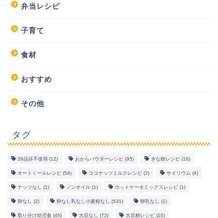
弁当レシピ
子育て
食材
おすすめ
その他
タグ
28品目不使用
(12)
おからパウダーレシピ
(95)
きな粉レシピ
(16)
オートミールレシピ
(54)
ココナッツミルクレシピ
(2)
サイリウム
(4)
幼児食レシピ
ナッツなし
(1)
ノンオイル
(1)
ホットケーキミックスレシピ
(1)
米粉レシピ
卵なし
(2)
卵なし乳なし小麦粉なし
(531)
卵乳なし
(1)
取り分け幼児食
(46)
大豆なし
(72)
大豆粉レシピ
(10)