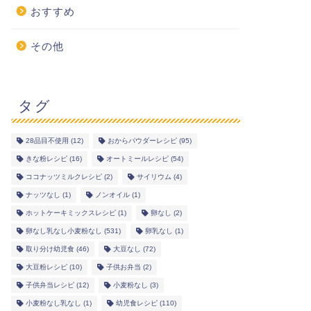
おすすめ
その他
タグ
28品目不使用
(12)
おからパウダーレシピ
(95)
きな粉レシピ
(16)
オートミールレシピ
(54)
ココナッツミルクレシピ
(2)
サイリウム
(4)
ナッツなし
(1)
ノンオイル
(1)
ホットケーキミックスレシピ
(1)
卵なし
(2)
卵なし乳なし小麦粉なし
(531)
卵乳なし
(1)
取り分け幼児食
(46)
大豆なし
(72)
大豆粉レシピ
(10)
子供お弁当
(2)
子供弁当レシピ
(12)
小麦粉なし
(3)
小麦粉なし乳なし
(1)
幼児食レシピ
(110)