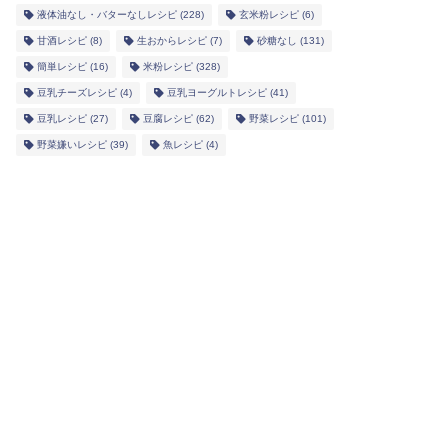
液体油なし・バターなしレシピ
(228)
玄米粉レシピ
(6)
甘酒レシピ
(8)
生おからレシピ
(7)
砂糖なし
(131)
簡単レシピ
(16)
米粉レシピ
(328)
豆乳チーズレシピ
(4)
豆乳ヨーグルトレシピ
(41)
豆乳レシピ
(27)
豆腐レシピ
(62)
野菜レシピ
(101)
野菜嫌いレシピ
(39)
魚レシピ
(4)