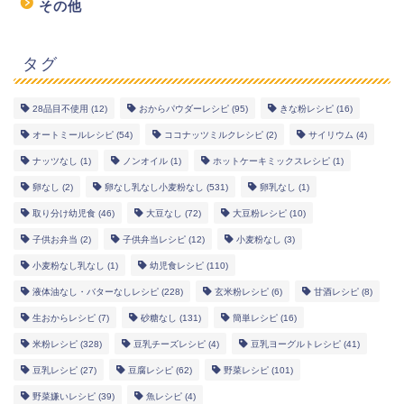
その他
タグ
28品目不使用
(12)
おからパウダーレシピ
(95)
きな粉レシピ
(16)
オートミールレシピ
(54)
ココナッツミルクレシピ
(2)
サイリウム
(4)
ナッツなし
(1)
ノンオイル
(1)
ホットケーキミックスレシピ
(1)
卵なし
(2)
卵なし乳なし小麦粉なし
(531)
卵乳なし
(1)
取り分け幼児食
(46)
大豆なし
(72)
大豆粉レシピ
(10)
子供お弁当
(2)
子供弁当レシピ
(12)
小麦粉なし
(3)
小麦粉なし乳なし
(1)
幼児食レシピ
(110)
液体油なし・バターなしレシピ
(228)
玄米粉レシピ
(6)
甘酒レシピ
(8)
生おからレシピ
(7)
砂糖なし
(131)
簡単レシピ
(16)
幼児食レシピ
米粉レシピ
(328)
豆乳チーズレシピ
(4)
豆乳ヨーグルトレシピ
(41)
豆乳レシピ
(27)
豆腐レシピ
(62)
野菜レシピ
(101)
米粉レシピ
野菜嫌いレシピ
(39)
魚レシピ
(4)