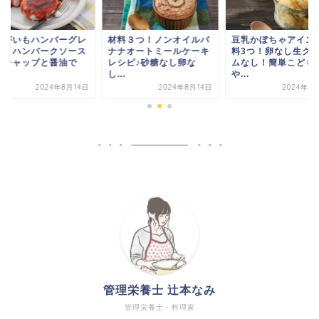
材料３つ！ノンオイルバ
豆乳かぼちゃアイス♪材
じゃがいもハ
ナナオートミールケーキ
料3つ！卵なし生クリー
シピ【ハンバ
レシピ♪砂糖なし卵な
ムなし！簡単こどもお
はケチャップ
し...
や...
簡...
2024年8月14日
2024年8月14日
20
管理栄養士 辻本なみ
管理栄養士・料理家