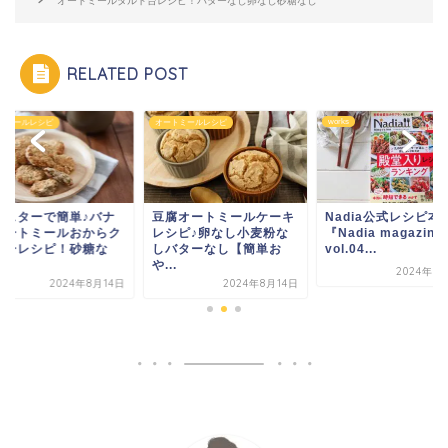
オートミールタルト台レシピ！バターなし卵なし砂糖なし
RELATED POST
works
トミールレシピ
オートミールレシピ
腐オートミールケーキ
Nadia公式レシピ本
トースターで簡単♪
シピ♪卵なし小麦粉な
『Nadia magazine
ナオートミールおか
バターなし【簡単お
vol.04...
ッキーレシピ！砂糖
.
し...
2024年8月14日
2024年8月14日
2024年8