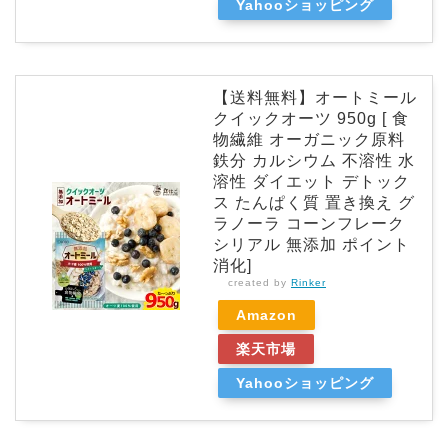
Yahooショッピング
【送料無料】オートミール
クイックオーツ 950g [ 食
物繊維 オーガニック原料
鉄分 カルシウム 不溶性 水
溶性 ダイエット デトック
ス たんぱく質 置き換え グ
ラノーラ コーンフレーク
シリアル 無添加 ポイント
消化]
created by
Rinker
Amazon
楽天市場
Yahooショッピング