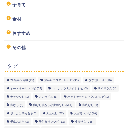
子育て
食材
おすすめ
その他
タグ
28品目不使用
(12)
おからパウダーレシピ
(95)
きな粉レシピ
(16)
幼児食レシピ
オートミールレシピ
(54)
ココナッツミルクレシピ
(2)
サイリウム
(4)
ナッツなし
(1)
ノンオイル
(1)
ホットケーキミックスレシピ
(1)
米粉レシピ
卵なし
(2)
卵なし乳なし小麦粉なし
(531)
卵乳なし
(1)
取り分け幼児食
(46)
大豆なし
(72)
大豆粉レシピ
(10)
ヘルシーレシピ
子供お弁当
(2)
子供弁当レシピ
(12)
小麦粉なし
(3)