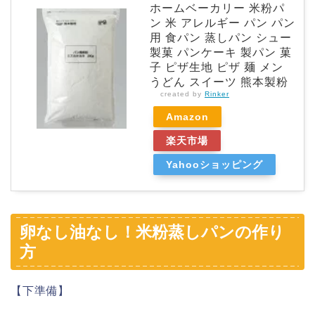
ホームベーカリー 米粉パ
ン 米 アレルギー パン パン
用 食パン 蒸しパン シュー
製菓 パンケーキ 製パン 菓
子 ピザ生地 ピザ 麺 メン
うどん スイーツ 熊本製粉
created by
Rinker
Amazon
楽天市場
Yahooショッピング
卵なし油なし！米粉蒸しパンの作り
方
【下準備】