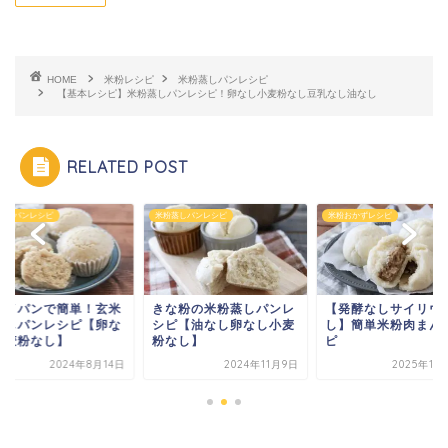
HOME
米粉レシピ
米粉蒸しパンレシピ
【基本レシピ】米粉蒸しパンレシピ！卵なし小麦粉なし豆乳なし油なし
RELATED POST
蒸しパンレシピ
米粉おかずレシピ
米粉蒸しパンレシピ
な粉の米粉蒸しパンレ
【発酵なしサイリウムな
フライパンで簡単！
ピ【油なし卵なし小麦
し】簡単米粉肉まんレシ
粉蒸しパンレシピ【
なし】
ピ
し小麦粉なし】
2024年11月9日
2025年11月10日
2024年8