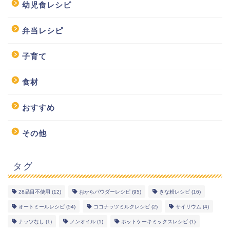
幼児食レシピ
弁当レシピ
子育て
食材
おすすめ
その他
タグ
28品目不使用
(12)
おからパウダーレシピ
(95)
きな粉レシピ
(16)
オートミールレシピ
(54)
ココナッツミルクレシピ
(2)
サイリウム
(4)
幼児食レシピ
ナッツなし
(1)
ノンオイル
(1)
ホットケーキミックスレシピ
(1)