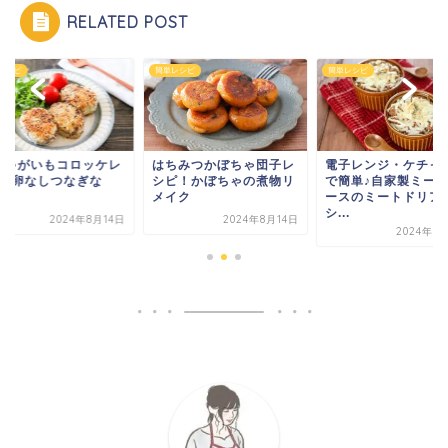
RELATED POST
レシピ
簡単レシピ
簡単レシピ
ちみつかぼちゃ団子レ
電子レンジ・ケチャップ
新じゃがいもコロッ
ピ！かぼちゃの煮物リ
で簡単♪自家製ミートソ
シピ♪卵なしつなぎ
イク
ースのミートドリアレ
し！
シ...
2024年8月14日
2024年8
2024年8月14日