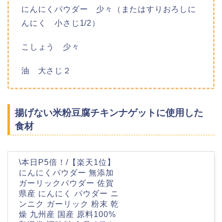
にんにくパウダー 少々（またはすりおろしに
んにく 小さじ1/2）
こしょう 少々
油 大さじ２
揚げない米粉豆腐チキンナゲットに使用した
食材
\本日P5倍！/【楽天1位】
にんにくパウダー 無添加
ガーリックパウダー 佐賀
県産 にんにく パウダー ニ
ンニク ガーリック 粉末 乾
燥 九州産 国産 原料100%