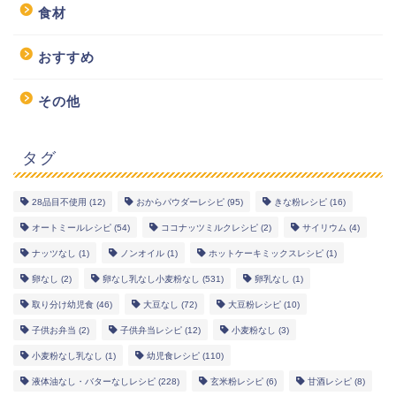
食材
おすすめ
その他
タグ
28品目不使用
(12)
おからパウダーレシピ
(95)
きな粉レシピ
(16)
幼児食レシピ
オートミールレシピ
(54)
ココナッツミルクレシピ
(2)
サイリウム
(4)
ナッツなし
(1)
ノンオイル
(1)
ホットケーキミックスレシピ
(1)
米粉レシピ
卵なし
(2)
卵なし乳なし小麦粉なし
(531)
卵乳なし
(1)
取り分け幼児食
(46)
大豆なし
(72)
大豆粉レシピ
(10)
ヘルシーレシピ
子供お弁当
(2)
子供弁当レシピ
(12)
小麦粉なし
(3)
小麦粉なし乳なし
(1)
幼児食レシピ
(110)
works
液体油なし・バターなしレシピ
(228)
玄米粉レシピ
(6)
甘酒レシピ
(8)