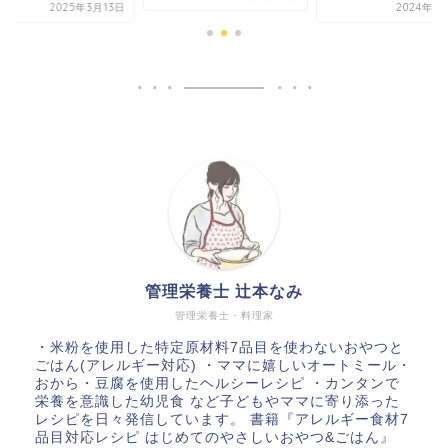
2025年3月13日
2024年8
管理栄養士 辻本なみ
管理栄養士・料理家
・米粉を使用した特定原材料7品目を使わないおやつと
ごはん(アレルギー対応) ・ママに嬉しいオートミール・
おから・豆腐を使用したヘルシーレシピ ・カンタンで
栄養を意識した幼児食 など子どもやママに寄り添った
レシピを日々発信しています。 書籍『アレルギー食材7
品目対応レシピ はじめてのやさしいおやつ&ごはん』