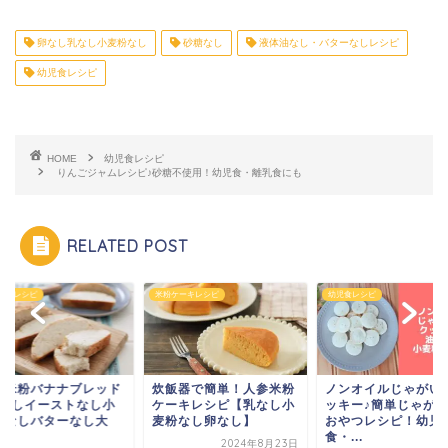
卵なし乳なし小麦粉なし
砂糖なし
液体油なし・バターなしレシピ
幼児食レシピ
HOME
幼児食レシピ
りんごジャムレシピ♪砂糖不使用！幼児食・離乳食にも
RELATED POST
パンレシピ
米粉ケーキレシピ
幼児食レシピ
単米粉バナナブレッド
炊飯器で簡単！人参米粉
ノンオイルじゃがい
卵なしイーストなし小
ケーキレシピ【乳なし小
ッキー♪簡単じゃが
粉なしバターなし大
麦粉なし卵なし】
おやつレシピ！幼児
.
食・...
2024年8月23日