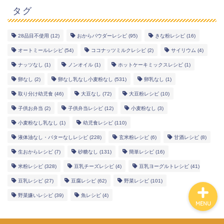
タグ
28品目不使用
(12)
おからパウダーレシピ
(95)
きな粉レシピ
(16)
オートミールレシピ
(54)
ココナッツミルクレシピ
(2)
サイリウム
(4)
幼児食レシピ
ナッツなし
(1)
ノンオイル
(1)
ホットケーキミックスレシピ
(1)
米粉レシピ
卵なし
(2)
卵なし乳なし小麦粉なし
(531)
卵乳なし
(1)
取り分け幼児食
(46)
大豆なし
(72)
大豆粉レシピ
(10)
ヘルシーレシピ
子供お弁当
(2)
子供弁当レシピ
(12)
小麦粉なし
(3)
小麦粉なし乳なし
(1)
幼児食レシピ
(110)
works
液体油なし・バターなしレシピ
(228)
玄米粉レシピ
(6)
甘酒レシピ
(8)
生おからレシピ
(7)
砂糖なし
(131)
簡単レシピ
(16)
米粉レシピ
(328)
豆乳チーズレシピ
(4)
豆乳ヨーグルトレシピ
(41)
豆乳レシピ
(27)
豆腐レシピ
(62)
野菜レシピ
(101)
野菜嫌いレシピ
(39)
魚レシピ
(4)
MENU