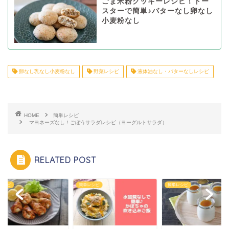
ごま米粉クッキーレシピ！トー
スターで簡単♪バターなし卵なし
小麦粉なし
卵なし乳なし小麦粉なし
野菜レシピ
液体油なし・バターなしレシピ
HOME
簡単レシピ
マヨネーズなし！ごぼうサラダレシピ（ヨーグルトサラダ）
RELATED POST
レシピ
簡単レシピ
簡単レシピ