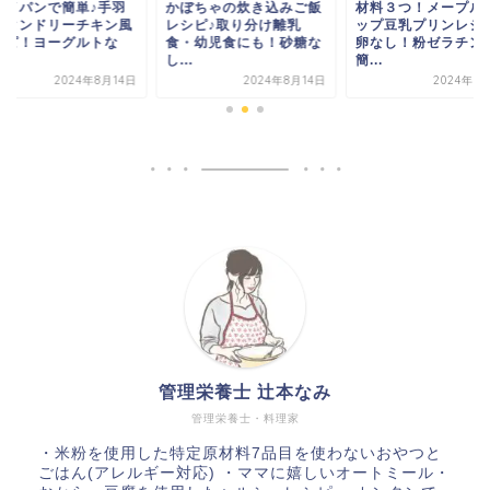
ライパンで簡単♪手羽
かぼちゃの炊き込みご飯
材料３つ！メープル
のタンドリーチキン風
レシピ♪取り分け離乳
ップ豆乳プリンレシ
シピ！ヨーグルトな
食・幼児食にも！砂糖な
卵なし！粉ゼラチン
.
し...
簡...
2024年8月14日
2024年8月14日
2024年8
管理栄養士 辻本なみ
管理栄養士・料理家
・米粉を使用した特定原材料7品目を使わないおやつと
ごはん(アレルギー対応) ・ママに嬉しいオートミール・