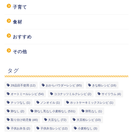
子育て
食材
おすすめ
その他
タグ
28品目不使用
(12)
おからパウダーレシピ
(95)
きな粉レシピ
(16)
幼児食レシピ
オートミールレシピ
(54)
ココナッツミルクレシピ
(2)
サイリウム
(4)
ナッツなし
(1)
ノンオイル
(1)
ホットケーキミックスレシピ
(1)
米粉レシピ
卵なし
(2)
卵なし乳なし小麦粉なし
(531)
卵乳なし
(1)
取り分け幼児食
(46)
大豆なし
(72)
大豆粉レシピ
(10)
ヘルシーレシピ
子供お弁当
(2)
子供弁当レシピ
(12)
小麦粉なし
(3)