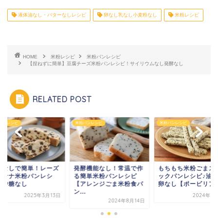
液体油なし・バターなしレシピ
卵なし乳なし小麦粉なし
米粉レシピ
HOME
米粉レシピ
米粉パンレシピ
【捏ねずに簡単】豆腐チーズ米粉パンレシピ！サイリウムなし発酵なし
RELATED POST
米粉パンレシピ
米粉パンレシピ
米粉パンレ
ーズ
発酵機能なし！常温で作
もちもち米粉ごまスティ
発酵な
シ
る簡単米粉パンレシピ
ックパンレシピ♪油なし
ンバナ
【アレンジごま米粉食パ
卵なし【ポービリア風】
ピ！砂
ン...
月13日
2024年8月14日
2024年8月14日