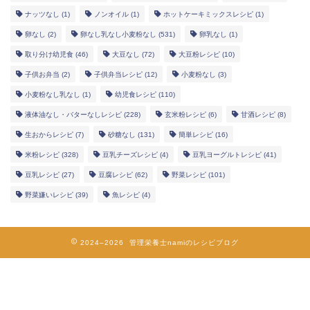
ナッツなし
(1)
ノンオイル
(1)
ホットケーキミックスレシピ
(1)
卵なし
(2)
卵なし乳なし小麦粉なし
(531)
卵乳なし
(1)
取り分け幼児食
(46)
大豆なし
(72)
大豆粉レシピ
(10)
子供お弁当
(2)
子供弁当レシピ
(12)
小麦粉なし
(3)
小麦粉なし乳なし
(1)
幼児食レシピ
(110)
液体油なし・バターなしレシピ
(228)
玄米粉レシピ
(6)
甘酒レシピ
(8)
生おからレシピ
(7)
砂糖なし
(131)
簡単レシピ
(16)
幼児食レシピ
米粉レシピ
(328)
豆乳チーズレシピ
(4)
豆乳ヨーグルトレシピ
(41)
豆乳レシピ
(27)
豆腐レシピ
(62)
野菜レシピ
(101)
米粉レシピ
野菜嫌いレシピ
(39)
魚レシピ
(4)
ヘルシーレシピ
2024–2026 管理栄養士namiのレシピブログ
works