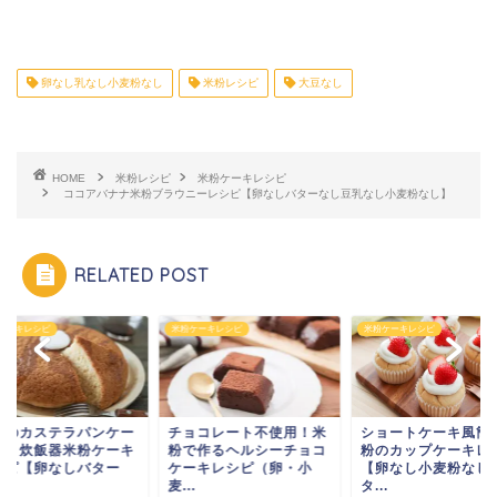
卵なし乳なし小麦粉なし
米粉レシピ
大豆なし
HOME
米粉レシピ
米粉ケーキレシピ
ココアバナナ米粉ブラウニーレシピ【卵なしバターなし豆乳なし小麦粉なし】
RELATED POST
米粉ケーキレシピ
米粉ケーキレシピ
米粉ケーキレシピ
チョコレート不使用！米
ショートケーキ風簡単米
絵本のカステラパ
粉で作るヘルシーチョコ
粉のカップケーキレシピ
キ風！炊飯器米粉
ケーキレシピ（卵・小
【卵なし小麦粉なしバ
レシピ【卵なしバ
麦...
タ...
な...