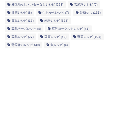
液体油なし・バターなしレシピ
(228)
玄米粉レシピ
(6)
甘酒レシピ
(8)
生おからレシピ
(7)
砂糖なし
(131)
簡単レシピ
(16)
米粉レシピ
(328)
豆乳チーズレシピ
(4)
豆乳ヨーグルトレシピ
(41)
豆乳レシピ
(27)
豆腐レシピ
(62)
野菜レシピ
(101)
野菜嫌いレシピ
(39)
魚レシピ
(4)