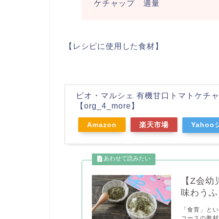
ケチャップ 適量
【レシピに使用した食材】
ビオ・マルシェ 有機甘口トマトケチャップ
【org_4_more】
Amazon
楽天市場
Yaho
【Z会幼
味わうふ
「食育」とい
コースの教材