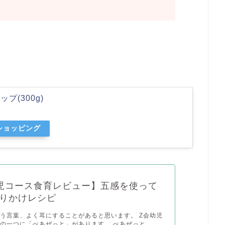
(300g)
oショッピング
児コース食育レビュー】五感を使って
りかけレシピ
う言葉、よく耳にすることがあると思います。 Z会幼児
の一つに「ぺあぜっと」があります。 ぺあぜっと...