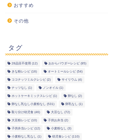
おすすめ
その他
タグ
28品目不使用
(12)
おからパウダーレシピ
(95)
きな粉レシピ
(16)
オートミールレシピ
(54)
ココナッツミルクレシピ
(2)
サイリウム
(4)
ナッツなし
(1)
ノンオイル
(1)
ホットケーキミックスレシピ
(1)
卵なし
(2)
卵なし乳なし小麦粉なし
(531)
卵乳なし
(1)
取り分け幼児食
(46)
大豆なし
(72)
大豆粉レシピ
(10)
子供お弁当
(2)
子供弁当レシピ
(12)
小麦粉なし
(3)
小麦粉なし乳なし
(1)
幼児食レシピ
(110)