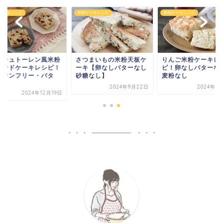
ケーキレシピ
米粉ケーキレシピ
米粉ケーキレシピ
単シュトーレン風米粉
さつまいもの米粉天板ケ
りんご米粉ケーキレ
ウンドケーキレシピ！
ーキ【卵なしバターなし
ピ！卵なしバターな
ルテンフリー・バタ
砂糖なし】
麦粉なし
.
2024年9月22日
2024年8
2024年12月19日