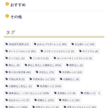
おすすめ
その他
タグ
28品目不使用
(12)
おからパウダーレシピ
(95)
きな粉レシピ
(16)
幼児食レシピ
オートミールレシピ
(54)
ココナッツミルクレシピ
(2)
サイリウム
(4)
ナッツなし
(1)
ノンオイル
(1)
ホットケーキミックスレシピ
(1)
米粉レシピ
卵なし
(2)
卵なし乳なし小麦粉なし
(531)
卵乳なし
(1)
取り分け幼児食
(46)
大豆なし
(72)
大豆粉レシピ
(10)
ヘルシーレシピ
子供お弁当
(2)
子供弁当レシピ
(12)
小麦粉なし
(3)
小麦粉なし乳なし
(1)
幼児食レシピ
(110)
works
液体油なし・バターなしレシピ
(228)
玄米粉レシピ
(6)
甘酒レシピ
(8)
生おからレシピ
(7)
砂糖なし
(131)
簡単レシピ
(16)
米粉レシピ
(328)
豆乳チーズレシピ
(4)
豆乳ヨーグルトレシピ
(41)