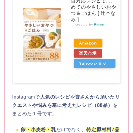
目対応レシピ はじ
めてのやさしいおや
つ＆ごはん [ 辻本な
み ]
created by
Rinker
Amazon
楽天市場
Yahooショッ
ピング
Instagramで
人気のレシピ
や
皆さんから頂いたリ
クエストや悩みを基に考えたレシピ（88品）
を
まとめた１冊です。
卵・小麦粉・乳
だけでなく、
特定原材料7品