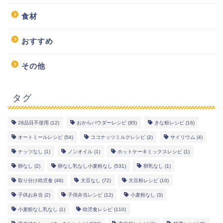
食材
おすすめ
その他
タグ
28品目不使用
(12)
おからパウダーレシピ
(95)
きな粉レシピ
(16)
幼児食レシピ
オートミールレシピ
(54)
ココナッツミルクレシピ
(2)
サイリウム
(4)
ナッツなし
(1)
ノンオイル
(1)
ホットケーキミックスレシピ
(1)
米粉レシピ
卵なし
(2)
卵なし乳なし小麦粉なし
(531)
卵乳なし
(1)
取り分け幼児食
(46)
大豆なし
(72)
大豆粉レシピ
(10)
ヘルシーレシピ
子供お弁当
(2)
子供弁当レシピ
(12)
小麦粉なし
(3)
小麦粉なし乳なし
(1)
幼児食レシピ
(110)