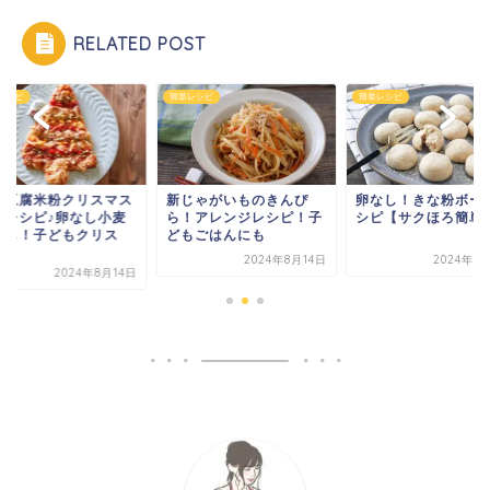
RELATED POST
レシピ
簡単レシピ
簡単レシピ
単豆腐米粉クリスマス
新じゃがいものきんぴ
卵なし！きな粉ボー
ザレシピ♪卵なし小麦
ら！アレンジレシピ！子
シピ【サクほろ簡単
なし！子どもクリス
どもごはんにも
.
2024年8月14日
2024年8
2024年8月14日