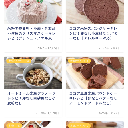
米粉で作る卵・小麦・乳製品
ココア米粉スポンジケーキレ
不使用のクリスマスケーキレ
シピ！卵なし小麦粉なしバタ
シピ（ブッシュドノエル風）
ーなし【アレルギー対応】
2025年12月5日
2025年12月4日
米粉スイーツレシピ
米粉ケーキレシピ
オートミール米粉グラノーラ
ココア豆腐米粉パウンドケー
レシピ！卵なし白砂糖なし小
キレシピ【卵なしバターなし
麦粉なし
アーモンドプードルなし】
2025年11月28日
2025年11月20日
米粉レシピ
米粉ケーキレシピ