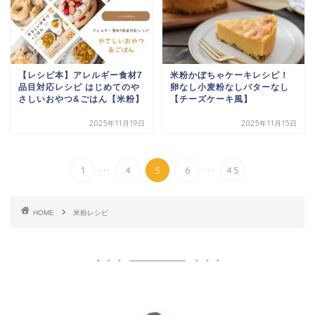
【レシピ本】アレルギー食材7
米粉かぼちゃケーキレシピ！
品目対応レシピ はじめてのや
卵なし小麦粉なしバターなし
さしいおやつ&ごはん【米粉】
【チーズケーキ風】
2025年11月19日
2025年11月15日
...
...
1
4
5
6
45
HOME
米粉レシピ