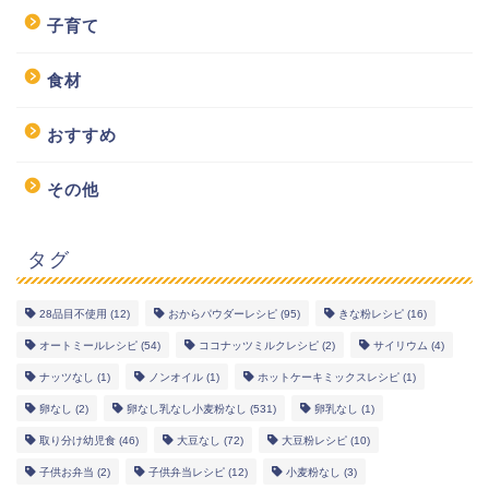
子育て
食材
おすすめ
その他
タグ
28品目不使用
(12)
おからパウダーレシピ
(95)
きな粉レシピ
(16)
幼児食レシピ
オートミールレシピ
(54)
ココナッツミルクレシピ
(2)
サイリウム
(4)
ナッツなし
(1)
ノンオイル
(1)
ホットケーキミックスレシピ
(1)
米粉レシピ
卵なし
(2)
卵なし乳なし小麦粉なし
(531)
卵乳なし
(1)
取り分け幼児食
(46)
大豆なし
(72)
大豆粉レシピ
(10)
ヘルシーレシピ
子供お弁当
(2)
子供弁当レシピ
(12)
小麦粉なし
(3)