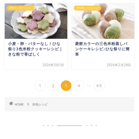
米粉クッキーレシピ
米粉蒸しパンレシピ
小麦・卵・バターなし！ひな
菱餅カラーの三色米粉蒸しパ
祭り3色米粉クッキーレシピ｜
ンケーキレシピ♪ひな祭りに簡
きな粉で香ばしく
単
2026年3月1日
2026年2月28日
...
1
2
3
4
45
HOME
米粉レシピ