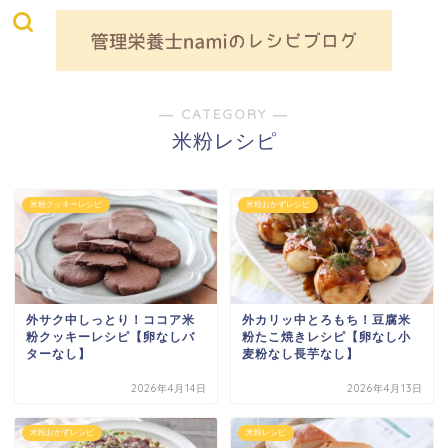
― CATEGORY ―
米粉レシピ
米粉クッキーレシピ
米粉おかずレシピ
外サク中しっとり！ココア米
外カリッ中とろもち！豆腐米
粉クッキーレシピ【卵なしバ
粉たこ焼きレシピ【卵なし小
ターなし】
麦粉なし長芋なし】
2026年4月14日
2026年4月13日
米粉おかずレシピ
米粉レシピ