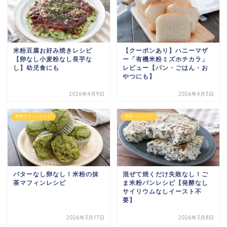
米粉豆腐お好み焼きレシピ
【クーポンあり】ハニーマザ
【卵なし小麦粉なし長芋な
ー「有機米粉ミズホチカラ」
し】幼児食にも
レビュー【パン・ごはん・お
やつにも】
2026年4月9日
2026年4月5日
米粉マフィンレシピ
米粉パンレシピ
バターなし卵なし！米粉の抹
混ぜて焼くだけ失敗なし！ご
茶マフィンレシピ
ま米粉パンレシピ【発酵なし
サイリウムなしイースト不
要】
2026年3月17日
2026年3月8日