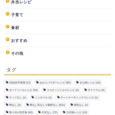
弁当レシピ
子育て
食材
おすすめ
その他
タグ
28品目不使用
(12)
おからパウダーレシピ
(95)
きな粉レシピ
(16)
幼児食レシピ
オートミールレシピ
(54)
ココナッツミルクレシピ
(2)
サイリウム
(4)
ナッツなし
(1)
ノンオイル
(1)
ホットケーキミックスレシピ
(1)
米粉レシピ
卵なし
(2)
卵なし乳なし小麦粉なし
(531)
卵乳なし
(1)
取り分け幼児食
(46)
大豆なし
(72)
大豆粉レシピ
(10)