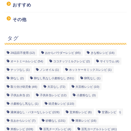
おすすめ
その他
タグ
28品目不使用
(12)
おからパウダーレシピ
(95)
きな粉レシピ
(16)
幼児食レシピ
オートミールレシピ
(54)
ココナッツミルクレシピ
(2)
サイリウム
(4)
ナッツなし
(1)
ノンオイル
(1)
ホットケーキミックスレシピ
(1)
米粉レシピ
卵なし
(2)
卵なし乳なし小麦粉なし
(531)
卵乳なし
(1)
取り分け幼児食
(46)
大豆なし
(72)
大豆粉レシピ
(10)
ヘルシーレシピ
子供お弁当
(2)
子供弁当レシピ
(12)
小麦粉なし
(3)
小麦粉なし乳なし
(1)
幼児食レシピ
(110)
works
液体油なし・バターなしレシピ
(228)
玄米粉レシピ
(6)
甘酒レシピ
(8)
生おからレシピ
(7)
砂糖なし
(131)
簡単レシピ
(16)
米粉レシピ
(328)
豆乳チーズレシピ
(4)
豆乳ヨーグルトレシピ
(41)