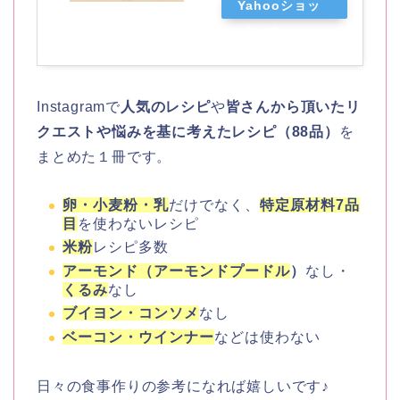
Yahooショッ
ピング
Instagramで
人気のレシピ
や
皆さんから頂いたリ
クエストや悩みを基に考えたレシピ（88品）
を
まとめた１冊です。
卵・小麦粉・乳
だけでなく、
特定原材料7品
目
を使わないレシピ
米粉
レシピ多数
アーモンド（アーモンドプードル
）
なし・
くるみ
なし
ブイヨン・コンソメ
なし
ベーコン・ウインナー
などは使わない
日々の食事作りの参考になれば嬉しいです♪