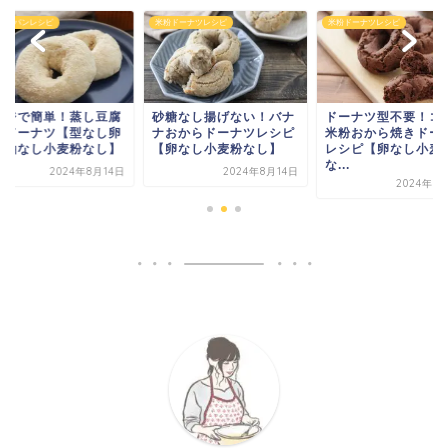
ドーナツレシピ
米粉ドーナツレシピ
米粉蒸しパンレシピ
糖なし揚げない！バナ
ドーナツ型不要！ココア
レンジで簡単！蒸し
おからドーナツレシピ
米粉おから焼きドーナツ
米粉ドーナツ【型な
卵なし小麦粉なし】
レシピ【卵なし小麦粉
なし油なし小麦粉な
な...
2024年8月14日
2024年8
2024年8月14日