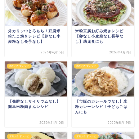
外カリッ中とろもち！豆腐米
米粉豆腐お好み焼きレシピ
粉たこ焼きレシピ【卵なし小
【卵なし小麦粉なし長芋な
麦粉なし長芋なし】
し】幼児食にも
2026年4月13日
2026年4月9日
米粉おかずレシピ
米粉おかずレシピ
【発酵なしサイリウムなし】
【市販のカレールウなし】米
簡単米粉肉まんレシピ
粉カレーレシピ！子どもごは
んにも
2025年11月10日
2025年8月19日
米粉おかずレシピ
米粉おかずレシピ