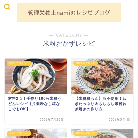
― CATEGORY ―
米粉おかずレシピ
米粉おかずレシピ
米粉おかずレシピ
材料2つ！手作り100%米粉う
【米粉粉もん】卵不使用！ね
どんレシピ【片栗粉なし塩な
ぎたっぷり＆もちもち米粉ね
しでもOK】
ぎ焼きの作り方
2026年7月25日
2026年5月1日
米粉おかずレシピ
米粉おかずレシピ