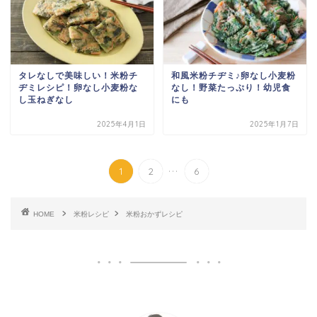
タレなしで美味しい！米粉チ
和風米粉チヂミ♪卵なし小麦粉
ヂミレシピ！卵なし小麦粉な
なし！野菜たっぷり！幼児食
し玉ねぎなし
にも
2025年4月1日
2025年1月7日
...
1
2
6
HOME
米粉レシピ
米粉おかずレシピ