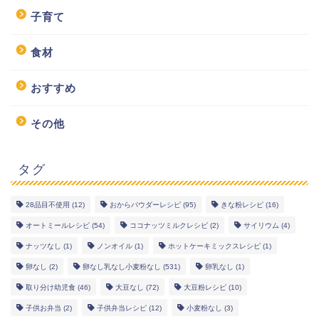
子育て
食材
おすすめ
その他
タグ
28品目不使用
(12)
おからパウダーレシピ
(95)
きな粉レシピ
(16)
幼児食レシピ
オートミールレシピ
(54)
ココナッツミルクレシピ
(2)
サイリウム
(4)
ナッツなし
(1)
ノンオイル
(1)
ホットケーキミックスレシピ
(1)
米粉レシピ
卵なし
(2)
卵なし乳なし小麦粉なし
(531)
卵乳なし
(1)
取り分け幼児食
(46)
大豆なし
(72)
大豆粉レシピ
(10)
ヘルシーレシピ
子供お弁当
(2)
子供弁当レシピ
(12)
小麦粉なし
(3)