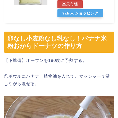
楽天市場
Yahooショッピング
卵なし小麦粉なし乳なし！バナナ米
粉おからドーナツの作り方
【下準備】オーブンを180度に予熱する。
①ボウルにバナナ、植物油を入れて、マッシャーで潰
しながら混ぜる。