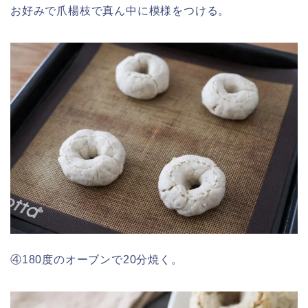
お好みで爪楊枝で真ん中に模様をつける。
④180度のオーブンで20分焼く。