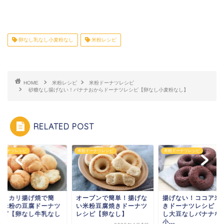
卵なし乳なし小麦粉なし
米粉レシピ
HOME
米粉レシピ
米粉ドーナツレシピ
砂糖なし揚げない！バナナおからドーナツレシピ【卵なし小麦粉なし】
RELATED POST
ドーナツレシピ
米粉ドーナツレシピ
米粉ドーナツレシピ
ーブンで簡単！揚げな
揚げない！ココア米粉焼
外カリカリ揚げ焼で
米粉豆腐焼きドーナツ
きドーナツレシピ！卵な
単！米粉の豆腐ドー
シピ【卵なし】
し大豆なしバナナなし
レシピ【卵なし牛乳
小...
小...