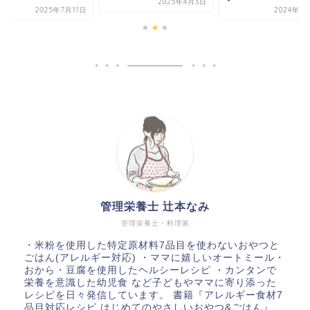
2025年4月3日
2024年8月14日
2025年7
管理栄養士 辻本なみ
管理栄養士・料理家
・米粉を使用した特定原材料7品目を使わないおやつと
ごはん(アレルギー対応) ・ママに嬉しいオートミール・
おから・豆腐を使用したヘルシーレシピ ・カンタンで
栄養を意識した幼児食 など子どもやママに寄り添った
レシピを日々発信しています。 書籍『アレルギー食材7
品目対応レシピ はじめてのやさしいおやつ&ごはん』