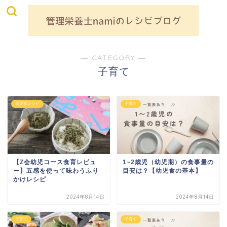
― CATEGORY ―
子育て
幼児食レシピ
子育て
【Z会幼児コース食育レビュ
1~2歳児（幼児期）の食事量の
ー】五感を使って味わうふり
目安は？【幼児食の基本】
かけレシピ
2024年8月14日
2024年8月14日
子育て
子育て