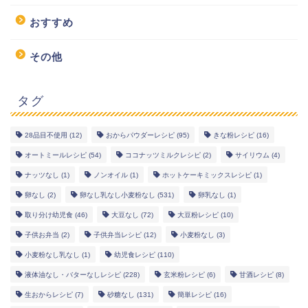
おすすめ
その他
タグ
28品目不使用
(12)
おからパウダーレシピ
(95)
きな粉レシピ
(16)
幼児食レシピ
オートミールレシピ
(54)
ココナッツミルクレシピ
(2)
サイリウム
(4)
ナッツなし
(1)
ノンオイル
(1)
ホットケーキミックスレシピ
(1)
米粉レシピ
卵なし
(2)
卵なし乳なし小麦粉なし
(531)
卵乳なし
(1)
取り分け幼児食
(46)
大豆なし
(72)
大豆粉レシピ
(10)
ヘルシーレシピ
子供お弁当
(2)
子供弁当レシピ
(12)
小麦粉なし
(3)
小麦粉なし乳なし
(1)
幼児食レシピ
(110)
works
液体油なし・バターなしレシピ
(228)
玄米粉レシピ
(6)
甘酒レシピ
(8)
生おからレシピ
(7)
砂糖なし
(131)
簡単レシピ
(16)