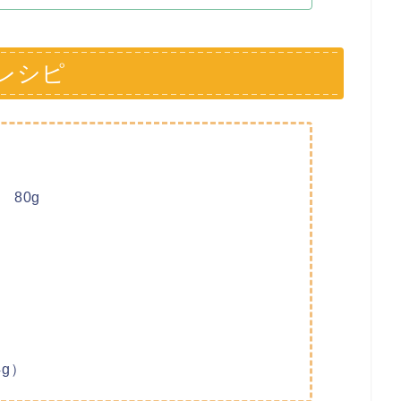
レシピ
80g
g）