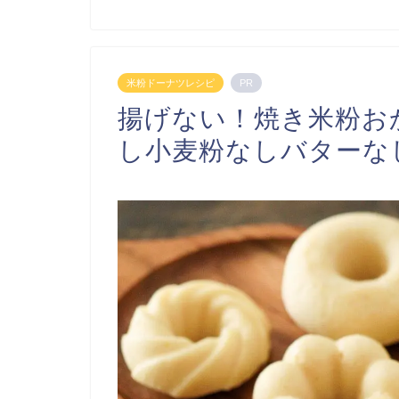
米粉ドーナツレシピ
PR
揚げない！焼き米粉お
し小麦粉なしバターな