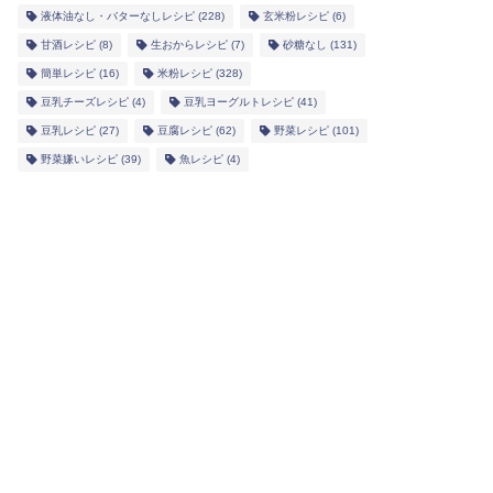
液体油なし・バターなしレシピ
(228)
玄米粉レシピ
(6)
甘酒レシピ
(8)
生おからレシピ
(7)
砂糖なし
(131)
簡単レシピ
(16)
米粉レシピ
(328)
豆乳チーズレシピ
(4)
豆乳ヨーグルトレシピ
(41)
豆乳レシピ
(27)
豆腐レシピ
(62)
野菜レシピ
(101)
野菜嫌いレシピ
(39)
魚レシピ
(4)