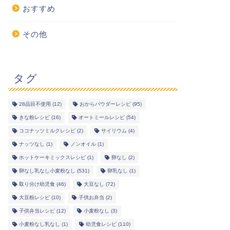
おすすめ
その他
タグ
28品目不使用
(12)
おからパウダーレシピ
(95)
きな粉レシピ
(16)
オートミールレシピ
(54)
ココナッツミルクレシピ
(2)
サイリウム
(4)
ナッツなし
(1)
ノンオイル
(1)
ホットケーキミックスレシピ
(1)
卵なし
(2)
卵なし乳なし小麦粉なし
(531)
卵乳なし
(1)
取り分け幼児食
(46)
大豆なし
(72)
大豆粉レシピ
(10)
子供お弁当
(2)
子供弁当レシピ
(12)
小麦粉なし
(3)
小麦粉なし乳なし
(1)
幼児食レシピ
(110)