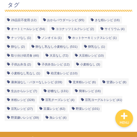
タグ
28品目不使用
(12)
おからパウダーレシピ
(95)
きな粉レシピ
(16)
オートミールレシピ
(54)
ココナッツミルクレシピ
(2)
サイリウム
(4)
幼児食レシピ
ナッツなし
(1)
ノンオイル
(1)
ホットケーキミックスレシピ
(1)
米粉レシピ
卵なし
(2)
卵なし乳なし小麦粉なし
(531)
卵乳なし
(1)
取り分け幼児食
(46)
大豆なし
(72)
大豆粉レシピ
(10)
ヘルシーレシピ
子供お弁当
(2)
子供弁当レシピ
(12)
小麦粉なし
(3)
小麦粉なし乳なし
(1)
幼児食レシピ
(110)
works
液体油なし・バターなしレシピ
(228)
玄米粉レシピ
(6)
甘酒レシピ
(8)
生おからレシピ
(7)
砂糖なし
(131)
簡単レシピ
(16)
米粉レシピ
(328)
豆乳チーズレシピ
(4)
豆乳ヨーグルトレシピ
(41)
豆乳レシピ
(27)
豆腐レシピ
(62)
野菜レシピ
(101)
野菜嫌いレシピ
(39)
魚レシピ
(4)
MENU