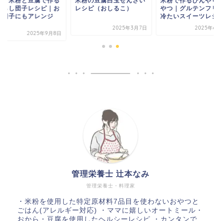
単！米粉と豆腐で作る
米粉の豆腐白玉ぜんざい
米粉で作るひんやり
たらし団子レシピ｜お
レシピ（おしるこ）
やつ｜グルテンフリ
見団子にもアレンジ
冷たいスイーツレシ
.
2025年3月7日
2025年6
2025年9月8日
管理栄養士 辻本なみ
管理栄養士・料理家
・米粉を使用した特定原材料7品目を使わないおやつと
ごはん(アレルギー対応) ・ママに嬉しいオートミール・
おから・豆腐を使用したヘルシーレシピ ・カンタンで