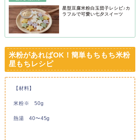
星型豆腐米粉白玉団子レシピ♪カ
ラフルで可愛い七夕スイーツ
米粉があればOK！簡単もちもち米粉
星もちレシピ
【材料】
米粉※ 50g
熱湯 40〜45g