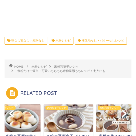
卵なし乳なし小麦粉なし
米粉レシピ
液体油なし・バターなしレシピ
HOME
米粉レシピ
米粉和菓子レシピ
米粉だけで簡単！可愛いもちもち米粉星形もちレシピ！七夕にも
RELATED POST
和菓子レシピ
米粉和菓子レシピ
米粉和菓子レシピ