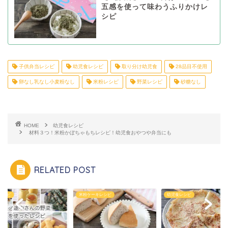
五感を使って味わうふりかけレ
シピ
子供弁当レシピ
幼児食レシピ
取り分け幼児食
28品目不使用
卵なし乳なし小麦粉なし
米粉レシピ
野菜レシピ
砂糖なし
HOME
幼児食レシピ
材料３つ！米粉かぼちゃもちレシピ！幼児食おやつや弁当にも
RELATED POST
レシピ
米粉ケーキレシピ
幼児食レシピ