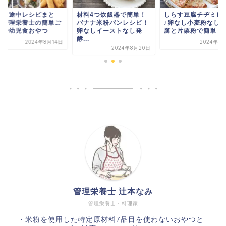
坂ノ途中レシピまと
材料4つ炊飯器で簡単！
しらす豆腐チヂミレ
】管理栄養士の簡単ご
バナナ米粉パンレシピ！
♪卵なし小麦粉なし
んや幼児食おやつ
卵なしイーストなし発
腐と片栗粉で簡単
酵...
2024年8月14日
2024年8
2024年8月20日
管理栄養士 辻本なみ
管理栄養士・料理家
・米粉を使用した特定原材料7品目を使わないおやつと