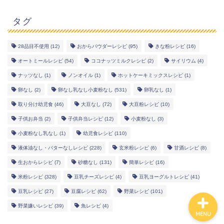
タグ
28品目不使用
(12)
おからパウダーレシピ
(95)
きな粉レシピ
(16)
幼児食レシピ
オートミールレシピ
(54)
ココナッツミルクレシピ
(2)
サイリウム
(4)
ナッツなし
(1)
ノンオイル
(1)
ホットケーキミックスレシピ
(1)
米粉レシピ
卵なし
(2)
卵なし乳なし小麦粉なし
(531)
卵乳なし
(1)
取り分け幼児食
(46)
大豆なし
(72)
大豆粉レシピ
(10)
ヘルシーレシピ
子供お弁当
(2)
子供弁当レシピ
(12)
小麦粉なし
(3)
小麦粉なし乳なし
(1)
幼児食レシピ
(110)
works
液体油なし・バターなしレシピ
(228)
玄米粉レシピ
(6)
甘酒レシピ
(8)
生おからレシピ
(7)
砂糖なし
(131)
簡単レシピ
(16)
米粉レシピ
(328)
豆乳チーズレシピ
(4)
豆乳ヨーグルトレシピ
(41)
豆乳レシピ
(27)
豆腐レシピ
(62)
野菜レシピ
(101)
野菜嫌いレシピ
(39)
魚レシピ
(4)
MENU