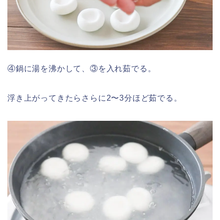
④鍋に湯を沸かして、③を入れ茹でる。
浮き上がってきたらさらに2〜3分ほど茹でる。