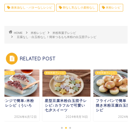
液体油なし・バターなしレシピ
卵なし乳なし小麦粉なし
米粉レシピ
HOME
米粉レシピ
米粉和菓子レシピ
豆腐なし・白玉粉なし！簡単つるもち米粉の白玉団子レシピ
RELATED POST
和菓子レシピ
米粉和菓子レシピ
米粉和菓子レシピ
型豆腐米粉白玉団子レ
フライパンで簡単！蒸し
電子レンジで簡単♪
ピ♪カラフルで可愛い
焼き米粉豆腐白玉団子レ
水無月レシピ（うい
夕スイーツ
シピ
う）
2024年8月14日
2024年9月3日
2026年6