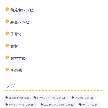
幼児食レシピ
弁当レシピ
子育て
食材
おすすめ
その他
タグ
28品目不使用
(12)
おからパウダーレシピ
(95)
きな粉レシピ
(16)
幼児食レシピ
オートミールレシピ
(54)
ココナッツミルクレシピ
(2)
サイリウム
(4)