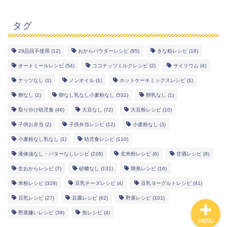
タグ
28品目不使用
(12)
おからパウダーレシピ
(95)
きな粉レシピ
(16)
幼児食レシピ
オートミールレシピ
(54)
ココナッツミルクレシピ
(2)
サイリウム
(4)
ナッツなし
(1)
ノンオイル
(1)
ホットケーキミックスレシピ
(1)
米粉レシピ
卵なし
(2)
卵なし乳なし小麦粉なし
(531)
卵乳なし
(1)
取り分け幼児食
(46)
大豆なし
(72)
大豆粉レシピ
(10)
ヘルシーレシピ
子供お弁当
(2)
子供弁当レシピ
(12)
小麦粉なし
(3)
小麦粉なし乳なし
(1)
幼児食レシピ
(110)
works
液体油なし・バターなしレシピ
(228)
玄米粉レシピ
(6)
甘酒レシピ
(8)
生おからレシピ
(7)
砂糖なし
(131)
簡単レシピ
(16)
米粉レシピ
(328)
豆乳チーズレシピ
(4)
豆乳ヨーグルトレシピ
(41)
豆乳レシピ
(27)
豆腐レシピ
(62)
野菜レシピ
(101)
野菜嫌いレシピ
(39)
魚レシピ
(4)
MENU