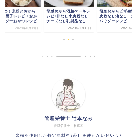
料2つ！米粉とおから
簡単おから酒粕ケーキレ
簡単おからピザ生地
白玉団子レシピ！おか
シピ♪卵なし小麦粉なし
麦粉なし油なし！お
パウダーおやつレシピ
チーズなし乳製品なし
パウダーレシピ
2024年8月14日
2024年8月14日
2024年8
管理栄養士 辻本なみ
管理栄養士・料理家
・米粉を使用した特定原材料7品目を使わないおやつと