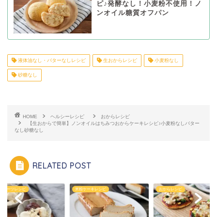
ピ♪発酵なし！小麦粉不使用！ノ
ンオイル糖質オフパン
液体油なし・バターなしレシピ
生おからレシピ
小麦粉なし
砂糖なし
HOME
ヘルシーレシピ
おからレシピ
【生おからで簡単】ノンオイルはちみつおからケーキレシピ♪小麦粉なしバター
なし砂糖なし
RELATED POST
スイーツレシピ
米粉ケーキレシピ
おからレシピ