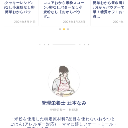
コアおから米粉スコー
簡単おから餅巾着レシピ
おからクッキーレシ
♪卵なしバターなし小
♪おからパウダーで簡
植物油なし小麦粉な
粉なし【おからパウ
単！糖質オフ！おでんや
なし！簡単おからパ
.
煮...
ダ...
2026年1月22日
2024年8月14日
2024年8
管理栄養士 辻本なみ
管理栄養士・料理家
・米粉を使用した特定原材料7品目を使わないおやつと
ごはん(アレルギー対応) ・ママに嬉しいオートミール・