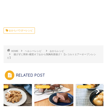
おからパウダーレシピ
HOME
ヘルシーレシピ
おからレシピ
揚げずに簡単♪糖質オフおから鶏胸肉唐揚げ！【レコルトエアーオーブンレシ
ピ】
RELATED POST
スコーン
おからレシピ
おからレシピ