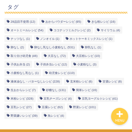
タグ
28品目不使用
(12)
おからパウダーレシピ
(95)
きな粉レシピ
(16)
幼児食レシピ
オートミールレシピ
(54)
ココナッツミルクレシピ
(2)
サイリウム
(4)
ナッツなし
(1)
ノンオイル
(1)
ホットケーキミックスレシピ
(1)
米粉レシピ
卵なし
(2)
卵なし乳なし小麦粉なし
(531)
卵乳なし
(1)
取り分け幼児食
(46)
大豆なし
(72)
大豆粉レシピ
(10)
ヘルシーレシピ
子供お弁当
(2)
子供弁当レシピ
(12)
小麦粉なし
(3)
小麦粉なし乳なし
(1)
幼児食レシピ
(110)
works
液体油なし・バターなしレシピ
(228)
玄米粉レシピ
(6)
甘酒レシピ
(8)
生おからレシピ
(7)
砂糖なし
(131)
簡単レシピ
(16)
米粉レシピ
(328)
豆乳チーズレシピ
(4)
豆乳ヨーグルトレシピ
(41)
豆乳レシピ
(27)
豆腐レシピ
(62)
野菜レシピ
(101)
野菜嫌いレシピ
(39)
魚レシピ
(4)
MENU