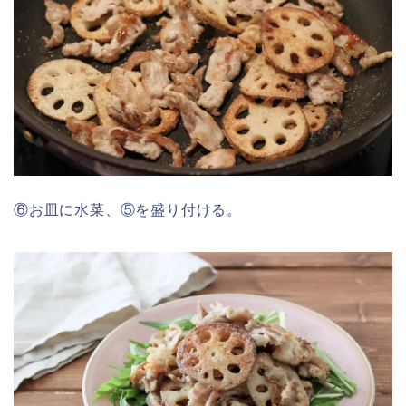
⑥お皿に水菜、⑤を盛り付ける。