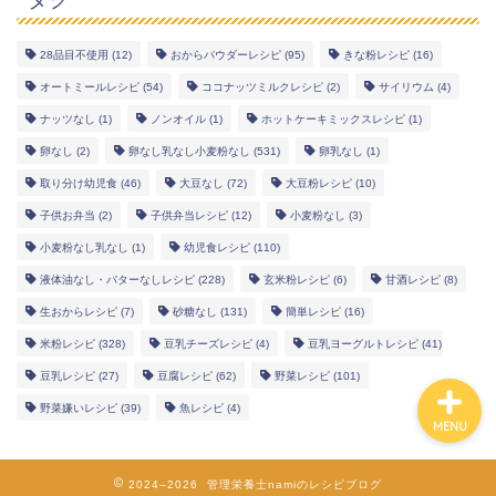
28品目不使用
(12)
おからパウダーレシピ
(95)
きな粉レシピ
(16)
幼児食レシピ
オートミールレシピ
(54)
ココナッツミルクレシピ
(2)
サイリウム
(4)
ナッツなし
(1)
ノンオイル
(1)
ホットケーキミックスレシピ
(1)
米粉レシピ
卵なし
(2)
卵なし乳なし小麦粉なし
(531)
卵乳なし
(1)
取り分け幼児食
(46)
大豆なし
(72)
大豆粉レシピ
(10)
ヘルシーレシピ
子供お弁当
(2)
子供弁当レシピ
(12)
小麦粉なし
(3)
小麦粉なし乳なし
(1)
幼児食レシピ
(110)
works
液体油なし・バターなしレシピ
(228)
玄米粉レシピ
(6)
甘酒レシピ
(8)
生おからレシピ
(7)
砂糖なし
(131)
簡単レシピ
(16)
米粉レシピ
(328)
豆乳チーズレシピ
(4)
豆乳ヨーグルトレシピ
(41)
豆乳レシピ
(27)
豆腐レシピ
(62)
野菜レシピ
(101)
野菜嫌いレシピ
(39)
魚レシピ
(4)
MENU
2024–2026 管理栄養士namiのレシピブログ