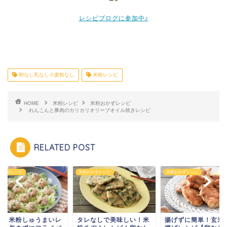
レシピブログに参加中♪
卵なし乳なし小麦粉なし
米粉レシピ
HOME
米粉レシピ
米粉おかずレシピ
れんこんと豚肉のカリカリオリーブオイル焼きレシピ
RELATED POST
おかずレシピ
米粉おかずレシピ
米粉おかずレシピ
なし米粉しゅうまいレ
タレなしで美味しい！米
揚げずに簡単！玄米