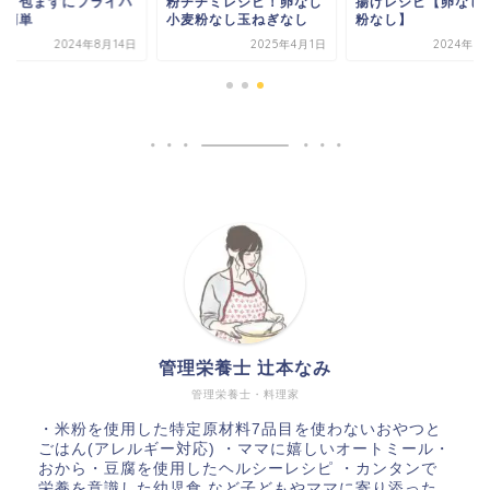
ピ！包まずにフライパ
粉チヂミレシピ！卵なし
揚げレシピ【卵なし
で簡単
小麦粉なし玉ねぎなし
粉なし】
2024年8月14日
2025年4月1日
2024年8
管理栄養士 辻本なみ
管理栄養士・料理家
・米粉を使用した特定原材料7品目を使わないおやつと
ごはん(アレルギー対応) ・ママに嬉しいオートミール・
おから・豆腐を使用したヘルシーレシピ ・カンタンで
栄養を意識した幼児食 など子どもやママに寄り添った