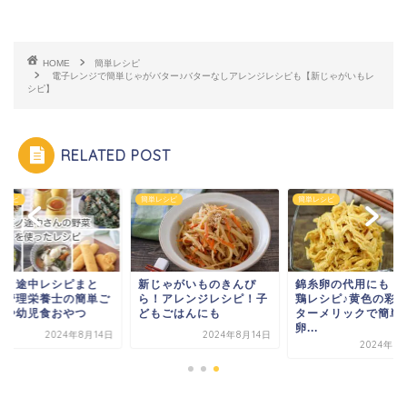
HOME
簡単レシピ
電子レンジで簡単じゃがバター♪バターなしアレンジレシピも【新じゃがいもレ
シピ】
RELATED POST
レシピ
簡単レシピ
簡単レシピ
坂ノ途中レシピまと
新じゃがいものきんぴ
錦糸卵の代用にも！
】管理栄養士の簡単ご
ら！アレンジレシピ！子
鶏レシピ♪黄色の彩
んや幼児食おやつ
どもごはんにも
ターメリックで簡単
卵...
2024年8月14日
2024年8月14日
2024年8