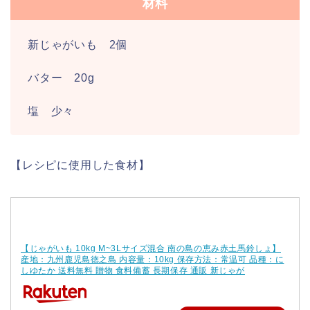
材料
新じゃがいも 2個
バター 20g
塩 少々
【レシピに使用した食材】
【じゃがいも 10kg M~3Lサイズ混合 南の島の恵み赤土馬鈴しょ】
産地：九州鹿児島徳之島 内容量：10kg 保存方法：常温可 品種：に
しゆたか 送料無料 贈物 食料備蓄 長期保存 通販 新じゃが