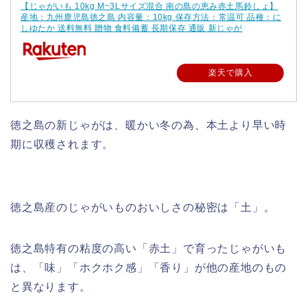
【じゃがいも 10kg M~3Lサイズ混合 南の島の恵み赤土馬鈴しょ】
産地：九州鹿児島徳之島 内容量：10kg 保存方法：常温可 品種：に
しゆたか 送料無料 贈物 食料備蓄 長期保存 通販 新じゃが
楽天で購入
徳之島の新じゃがは、暖かい冬の為、本土より早い時
期に収穫されます。
徳之島産のじゃがいものおいしさの秘密は「土」。
徳之島特有の粘度の高い「赤土」で育ったじゃがいも
は、「味」「ホクホク感」「香り」が他の産地のもの
と異なります。