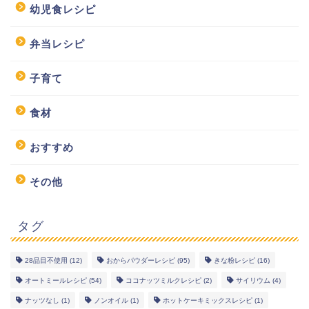
幼児食レシピ
弁当レシピ
子育て
食材
おすすめ
その他
タグ
28品目不使用
(12)
おからパウダーレシピ
(95)
きな粉レシピ
(16)
オートミールレシピ
(54)
ココナッツミルクレシピ
(2)
サイリウム
(4)
幼児食レシピ
ナッツなし
(1)
ノンオイル
(1)
ホットケーキミックスレシピ
(1)