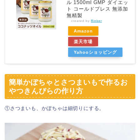
ル 1500ml GMP ダイエッ
ト コールドプレス 無添加
無精製
created by
Rinker
Amazon
楽天市場
Yahooショッピング
簡単かぼちゃとさつまいもで作るお
やつきんぴらの作り方
①さつまいも、かぼちゃは細切りにする。