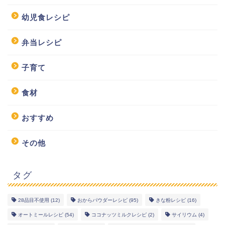
幼児食レシピ
弁当レシピ
子育て
食材
おすすめ
その他
タグ
28品目不使用
(12)
おからパウダーレシピ
(95)
きな粉レシピ
(16)
幼児食レシピ
オートミールレシピ
(54)
ココナッツミルクレシピ
(2)
サイリウム
(4)