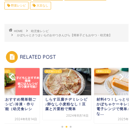
野菜レシピ
大豆なし
HOME
幼児食レシピ
かぼちゃとさつまいものおやつきんぴら【簡単子どもおやつ・幼児食】
RELATED POST
食レシピ
幼児食レシピ
簡単レシピ
供におすすめ簡単朝ご
しらす豆腐チヂミレシピ
材料4つ！しっとり
んレシピ♪冷凍・作り
♪卵なし小麦粉なし！豆
かぼちゃケーキレシ
き可能（幼児食レシ
腐と片栗粉で簡単
電子レンジで簡単♪
.
な...
2024年8月14日
2024年8月14日
2025年1