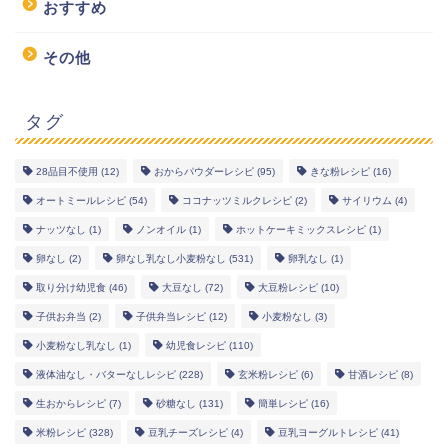
おすすめ
その他
タグ
28品目不使用
(12)
おからパウダーレシピ
(95)
きな粉レシピ
(16)
幼児食レシピ
オートミールレシピ
(54)
ココナッツミルクレシピ
(2)
サイリウム
(4)
ナッツなし
(1)
ノンオイル
(1)
ホットケーキミックスレシピ
(1)
米粉レシピ
卵なし
(2)
卵なし乳なし小麦粉なし
(531)
卵乳なし
(1)
取り分け幼児食
(46)
大豆なし
(72)
大豆粉レシピ
(10)
ヘルシーレシピ
子供お弁当
(2)
子供弁当レシピ
(12)
小麦粉なし
(3)
小麦粉なし乳なし
(1)
幼児食レシピ
(110)
works
液体油なし・バターなしレシピ
(228)
玄米粉レシピ
(6)
甘酒レシピ
(8)
生おからレシピ
(7)
砂糖なし
(131)
簡単レシピ
(16)
米粉レシピ
(328)
豆乳チーズレシピ
(4)
豆乳ヨーグルトレシピ
(41)