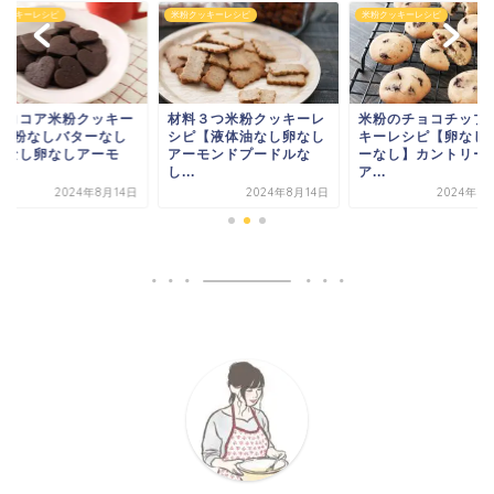
米粉クッキーレシピ
米粉クッキーレシピ
粉クッキー
材料３つ米粉クッキーレ
米粉のチョコチップクッ
バターなし
シピ【液体油なし卵なし
キーレシピ【卵なしバタ
しアーモ
アーモンドプードルな
ーなし】カントリーマ
し...
ア...
ン
024年8月14日
2024年8月14日
2024年8月14日