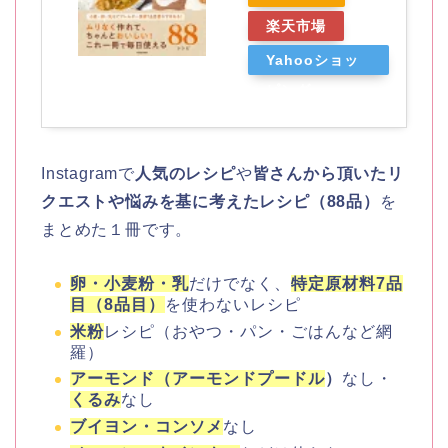
楽天市場
Yahooショッ
ピング
Instagramで
人気のレシピ
や
皆さんから頂いたリ
クエストや悩みを基に考えたレシピ（88品）
を
まとめた１冊です。
卵・小麦粉・乳
だけでなく、
特定原材料7品
目（8品目）
を使わないレシピ
米粉
レシピ（おやつ・パン・ごはんなど網
羅）
アーモンド（アーモンドプードル
）
なし・
くるみ
なし
ブイヨン・コンソメ
なし