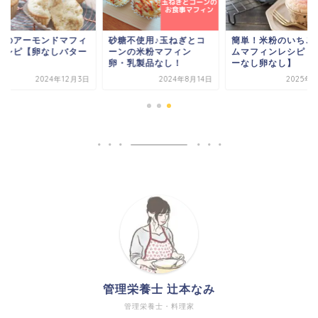
粉のアーモンドマフィ
砂糖不使用♪玉ねぎとコ
簡単！米粉のいちご
レシピ【卵なしバター
ーンの米粉マフィン
ムマフィンレシピ【
し】
卵・乳製品なし！
ーなし卵なし】
2024年12月3日
2024年8月14日
2025年3
管理栄養士 辻本なみ
管理栄養士・料理家