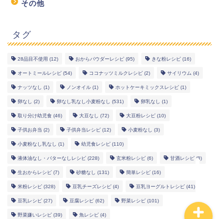
その他
タグ
28品目不使用
(12)
おからパウダーレシピ
(95)
きな粉レシピ
(16)
オートミールレシピ
(54)
ココナッツミルクレシピ
(2)
サイリウム
(4)
幼児食レシピ
ナッツなし
(1)
ノンオイル
(1)
ホットケーキミックスレシピ
(1)
米粉レシピ
卵なし
(2)
卵なし乳なし小麦粉なし
(531)
卵乳なし
(1)
取り分け幼児食
(46)
大豆なし
(72)
大豆粉レシピ
(10)
ヘルシーレシピ
子供お弁当
(2)
子供弁当レシピ
(12)
小麦粉なし
(3)
小麦粉なし乳なし
(1)
幼児食レシピ
(110)
works
液体油なし・バターなしレシピ
(228)
玄米粉レシピ
(6)
甘酒レシピ
(8)
生おからレシピ
(7)
砂糖なし
(131)
簡単レシピ
(16)
米粉レシピ
(328)
豆乳チーズレシピ
(4)
豆乳ヨーグルトレシピ
(41)
豆乳レシピ
(27)
豆腐レシピ
(62)
野菜レシピ
(101)
野菜嫌いレシピ
(39)
魚レシピ
(4)