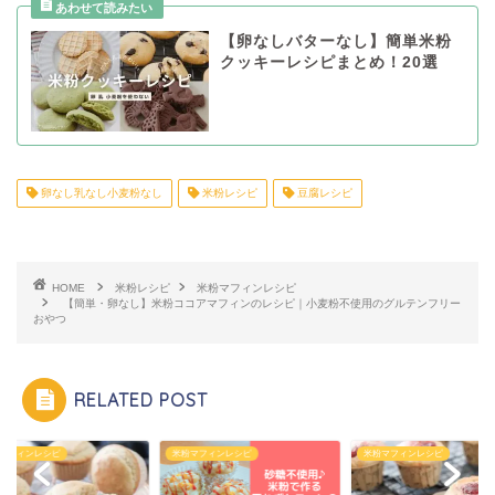
【卵なしバターなし】簡単米粉
クッキーレシピまとめ！20選
卵なし乳なし小麦粉なし
米粉レシピ
豆腐レシピ
HOME
米粉レシピ
米粉マフィンレシピ
【簡単・卵なし】米粉ココアマフィンのレシピ｜小麦粉不使用のグルテンフリー
おやつ
RELATED POST
マフィンレシピ
米粉マフィンレシピ
米粉マフィンレシピ