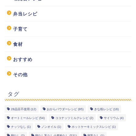
弁当レシピ
子育て
食材
おすすめ
その他
タグ
28品目不使用
(12)
おからパウダーレシピ
(95)
きな粉レシピ
(16)
幼児食レシピ
オートミールレシピ
(54)
ココナッツミルクレシピ
(2)
サイリウム
(4)
ナッツなし
(1)
ノンオイル
(1)
ホットケーキミックスレシピ
(1)
卵なし
(2)
卵なし乳なし小麦粉なし
(531)
卵乳なし
(1)