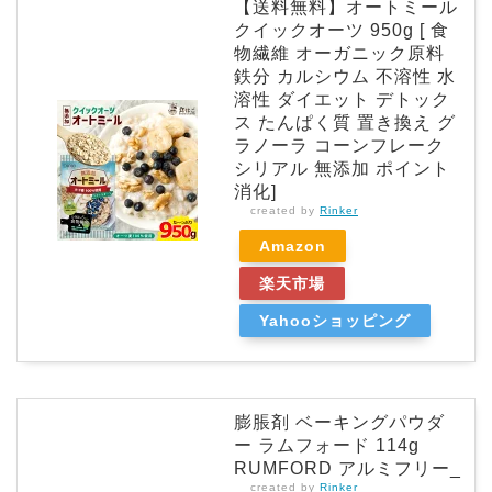
【送料無料】オートミール
クイックオーツ 950g [ 食
物繊維 オーガニック原料
鉄分 カルシウム 不溶性 水
溶性 ダイエット デトック
ス たんぱく質 置き換え グ
ラノーラ コーンフレーク
シリアル 無添加 ポイント
消化]
created by
Rinker
Amazon
楽天市場
Yahooショッピング
膨脹剤 ベーキングパウダ
ー ラムフォード 114g
RUMFORD アルミフリー_
created by
Rinker