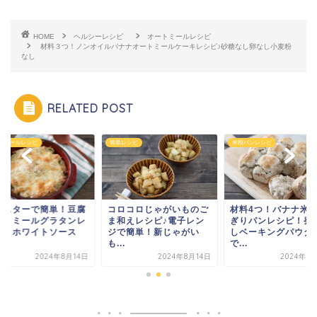
HOME
ヘルシーレシピ
オートミールレシピ
材料３つ！ノンオイルバナナオートミールケーキレシピ♪砂糖なし卵なし小麦粉
なし
RELATED POST
トミールレシピ
簡単レシピ
米粉パンレシピ
ースターで簡単！豆腐
コロコロじゃがいものご
材料4つ！バナナ米
ートミールグラタンレ
ま和えレシピ♪電子レン
ぎりパンレシピ！発
ピ！ホワイトソース
ジで簡単！新じゃがい
しベーキングパウダ
.
も...
で...
2024年8月14日
2024年8月14日
2024年8