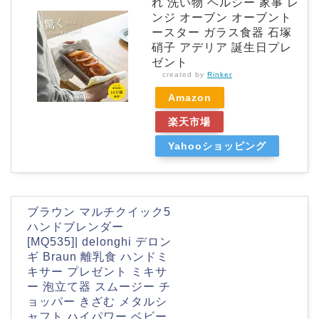
れ 洗い物 ヘルシー 家事 レ
ンジ オーブン オーブント
ースター ガラス食器 石塚
硝子 アデリア 誕生日プレ
ゼント
created by
Rinker
Amazon
楽天市場
Yahooショッピング
ブラウン マルチクイック5
ハンドブレンダー
[MQ535]| delonghi デロン
ギ Braun 離乳食 ハンドミ
キサー プレゼント ミキサ
ー 泡立て器 スムージー チ
ョッパー きざむ メタルシ
ャフト ハイパワー ベビー