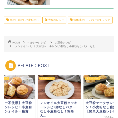
卵なし乳なし小麦粉なし
大豆粉レシピ
液体油なし・バターなしレシピ
HOME
ヘルシーレシピ
大豆粉レシピ
ノンオイルバナナ大豆粉ケーキレシピ♪卵なし小麦粉なしバターなし
RELATED POST
大豆粉レシピ
大豆粉レシピ
大豆粉レシピ
ノンオイル大豆粉クッキ
大豆粉ケークサレマフィ
【バター不使
ーレシピ♪卵なしバター
ン！小麦粉なし糖質オフ
マフィンレシ
なし小麦粉なし！簡単
【簡単大豆粉レシピ】
なしノンオイ
大...
オ...
2024年8月14日