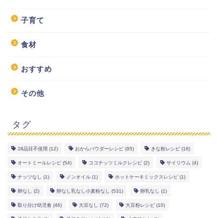
子育て
食材
おすすめ
その他
タグ
28品目不使用
(12)
おからパウダーレシピ
(95)
きな粉レシピ
(16)
幼児食レシピ
オートミールレシピ
(54)
ココナッツミルクレシピ
(2)
サイリウム
(4)
ナッツなし
(1)
ノンオイル
(1)
ホットケーキミックスレシピ
(1)
米粉レシピ
卵なし
(2)
卵なし乳なし小麦粉なし
(531)
卵乳なし
(1)
取り分け幼児食
(46)
大豆なし
(72)
大豆粉レシピ
(10)