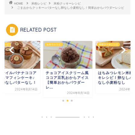
HOME
米粉レシピ
米粉クッキーレシピ
ごまおからクッキー♪バターなし卵なし小麦粉なし！簡単おからパウダーレシピ
RELATED POST
らレシピ
おからレシピ
米粉ケーキレシピ
ンオイルバナナココア
チョコアイスクリーム風
はちみつレモン米粉
からマフィンケーキ♪
ココア豆乳おからアイス
キレシピ！卵なしバ
麦粉なしバターなし！
【簡単おからパウダー
なし小麦粉なし
レ...
2024年8月14日
2024年8
2024年8月14日