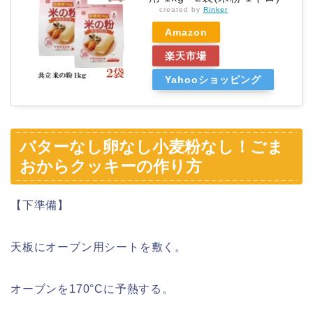
created by
Rinker
Amazon
楽天市場
Yahooショッピング
バターなし卵なし小麦粉なし！ごま
おからクッキーの作り方
【下準備】
天板にオーブン用シートを敷く。
オーブンを170°Cに予熱する。