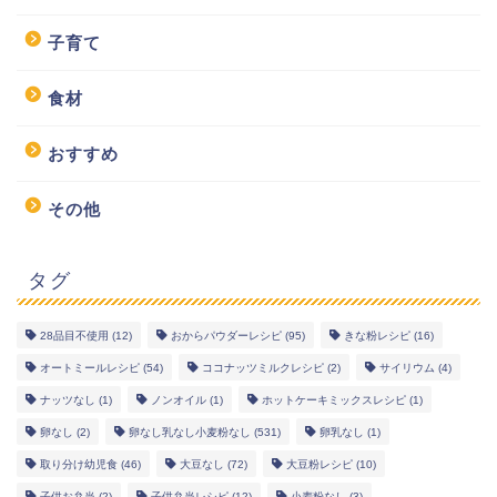
子育て
食材
おすすめ
その他
タグ
28品目不使用
(12)
おからパウダーレシピ
(95)
きな粉レシピ
(16)
オートミールレシピ
(54)
ココナッツミルクレシピ
(2)
サイリウム
(4)
幼児食レシピ
ナッツなし
(1)
ノンオイル
(1)
ホットケーキミックスレシピ
(1)
米粉レシピ
卵なし
(2)
卵なし乳なし小麦粉なし
(531)
卵乳なし
(1)
取り分け幼児食
(46)
大豆なし
(72)
大豆粉レシピ
(10)
子供お弁当
(2)
子供弁当レシピ
(12)
小麦粉なし
(3)