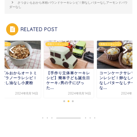
さつまいもおから米粉パウンドケーキレシピ！卵なしバターなしアーモンドパウ
ダーなし
RELATED POST
米粉ケーキレシピ
米粉ケーキレシピ
おからレシピ
【手作り立体車ケーキレ
コーンケークサレマフィ
メープルおから
シピ】簡単子ども誕生日
ンレシピ！卵なし小麦粉
ールグラノーラ
ケーキ♪男の子にぴっ
なしバターなしチーズ
砂糖なし油なし
た...
な...
な...
2024年8月14日
2024年8月14日
202