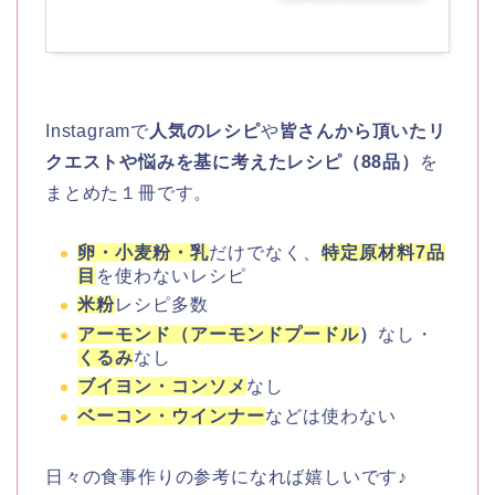
ピング
Instagramで
人気のレシピ
や
皆さんから頂いたリ
クエストや悩みを基に考えたレシピ（88品）
を
まとめた１冊です。
卵・小麦粉・乳
だけでなく、
特定原材料7品
目
を使わないレシピ
米粉
レシピ多数
アーモンド（アーモンドプードル
）
なし・
くるみ
なし
ブイヨン・コンソメ
なし
ベーコン・ウインナー
などは使わない
日々の食事作りの参考になれば嬉しいです♪