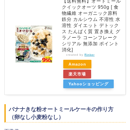
【送料無料】オートミール
クイックオーツ 950g [ 食
物繊維 オーガニック原料
鉄分 カルシウム 不溶性 水
溶性 ダイエット デトック
ス たんぱく質 置き換え グ
ラノーラ コーンフレーク
シリアル 無添加 ポイント
消化]
created by
Rinker
Amazon
楽天市場
Yahooショッピング
バナナきな粉オートミールケーキの作り方
（卵なし小麦粉なし）