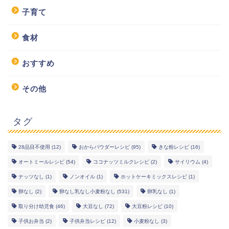
子育て
食材
おすすめ
その他
タグ
28品目不使用
(12)
おからパウダーレシピ
(95)
きな粉レシピ
(16)
オートミールレシピ
(54)
ココナッツミルクレシピ
(2)
サイリウム
(4)
幼児食レシピ
ナッツなし
(1)
ノンオイル
(1)
ホットケーキミックスレシピ
(1)
米粉レシピ
卵なし
(2)
卵なし乳なし小麦粉なし
(531)
卵乳なし
(1)
取り分け幼児食
(46)
大豆なし
(72)
大豆粉レシピ
(10)
ヘルシーレシピ
子供お弁当
(2)
子供弁当レシピ
(12)
小麦粉なし
(3)