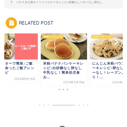
バナナきな粉オートミールケーキレシピ♪砂糖なしバターなし卵なし
RELATED POST
米粉ケーキレシピ
米粉ケーキレシピ
簡単レシピ
米粉バナナパンケーキレ
にんじん米粉パウンドケ
トースターで簡
シピ♪白砂糖なし卵なし
ーキレシピ♪卵なしバタ
ピザ！余った
牛乳なし！簡単幼児食
ーなし！レーズン入
ジレシピ
お...
り！...
20
2025年5月19日
2024年8月14日