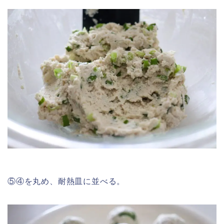
⑤④を丸め、耐熱皿に並べる。