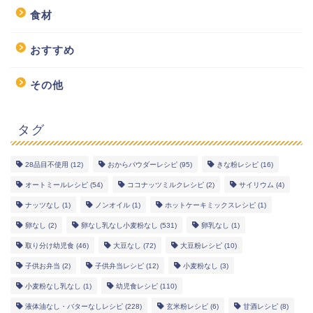
食材
おすすめ
その他
タグ
28品目不使用
(12)
おからパウダーレシピ
(95)
きな粉レシピ
(16)
オートミールレシピ
(54)
ココナッツミルクレシピ
(2)
サイリウム
(4)
幼児食レシピ
ナッツなし
(1)
ノンオイル
(1)
ホットケーキミックスレシピ
(1)
米粉レシピ
卵なし
(2)
卵なし乳なし小麦粉なし
(531)
卵乳なし
(1)
取り分け幼児食
(46)
大豆なし
(72)
大豆粉レシピ
(10)
ヘルシーレシピ
子供お弁当
(2)
子供弁当レシピ
(12)
小麦粉なし
(3)
小麦粉なし乳なし
(1)
幼児食レシピ
(110)
works
液体油なし・バターなしレシピ
(228)
玄米粉レシピ
(6)
甘酒レシピ
(8)