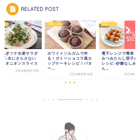
RELATED POST
レシピ
簡単レシピ
簡単レシピ
ワイトソルガムで作
電子レンジで簡単！はち
新玉ねぎツナ水菜サ
！ガトーショコラ風カ
みつみたらし団子のたれ
レシピ♪水にさらさ
プケーキレシピ！バタ
レシピ♪砂糖なしみり
で作るオニオンスラ
.
ん...
2024年8
2024年8月14日
2024年8月14日