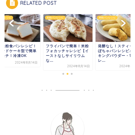
RELATED POST
パンレシピ
米粉パンレシピ
米粉パンレシピ
ライパンで簡単！米粉
発酵なし！スティックか
ミニ米粉食パンレシ
ォカッチャレシピ【イ
ぼちゃパンレシピ♪ベー
パウンドケーキ型で
ストなしサイリウム
キングパウダー・電子
モチモチ！冷凍OK
.
レ...
2024年8
2024年8月14日
2024年8月14日