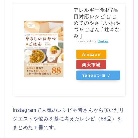
アレルギー食材7品
目対応レシピ はじ
めてのやさしいおや
つ＆ごはん [ 辻本な
み ]
created by
Rinker
Amazon
楽天市場
Yahooショッ
ピング
Instagramで人気のレシピや皆さんから頂いたリ
クエストや悩みを基に考えたレシピ（88品）を
まとめた１冊です。