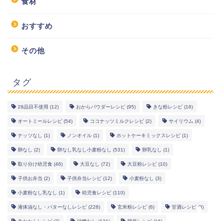
食材
おすすめ
その他
タグ
28品目不使用
(12)
おからパウダーレシピ
(95)
きな粉レシピ
(16)
幼児食レシピ
オートミールレシピ
(54)
ココナッツミルクレシピ
(2)
サイリウム
(4)
ナッツなし
(1)
ノンオイル
(1)
ホットケーキミックスレシピ
(1)
米粉レシピ
卵なし
(2)
卵なし乳なし小麦粉なし
(531)
卵乳なし
(1)
取り分け幼児食
(46)
大豆なし
(72)
大豆粉レシピ
(10)
ヘルシーレシピ
子供お弁当
(2)
子供弁当レシピ
(12)
小麦粉なし
(3)
小麦粉なし乳なし
(1)
幼児食レシピ
(110)
works
液体油なし・バターなしレシピ
(228)
玄米粉レシピ
(6)
甘酒レシピ
(8)