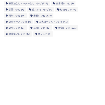
液体油なし・バターなしレシピ
(228)
玄米粉レシピ
(6)
甘酒レシピ
(8)
生おからレシピ
(7)
砂糖なし
(131)
簡単レシピ
(16)
米粉レシピ
(328)
豆乳チーズレシピ
(4)
豆乳ヨーグルトレシピ
(41)
豆乳レシピ
(27)
豆腐レシピ
(62)
野菜レシピ
(101)
野菜嫌いレシピ
(39)
魚レシピ
(4)