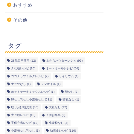
おすすめ
その他
タグ
28品目不使用
(12)
おからパウダーレシピ
(95)
きな粉レシピ
(16)
オートミールレシピ
(54)
ココナッツミルクレシピ
(2)
サイリウム
(4)
ナッツなし
(1)
ノンオイル
(1)
ホットケーキミックスレシピ
(1)
卵なし
(2)
卵なし乳なし小麦粉なし
(531)
卵乳なし
(1)
取り分け幼児食
(46)
大豆なし
(72)
大豆粉レシピ
(10)
子供お弁当
(2)
子供弁当レシピ
(12)
小麦粉なし
(3)
小麦粉なし乳なし
(1)
幼児食レシピ
(110)