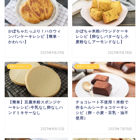
かぼちゃたっぷり！ハロウィ
かぼちゃ米粉パウンドケーキ
ンパンケーキレシピ【簡単・
レシピ【卵なしバターなし小
かわいい】
麦粉なしアーモンドなし】
2025年9月29日
2025年9月28日
米粉ケーキレシピ
米粉ケーキレシピ
【簡単】豆腐米粉スポンジケ
チョコレート不使用！米粉で
ーキレシピ♪牛乳なし卵なしハ
作るヘルシーチョコケーキレ
ンドミキサーなし
シピ（卵・小麦・豆乳・油不
使用）
2025年8月12日
2025年7月10日