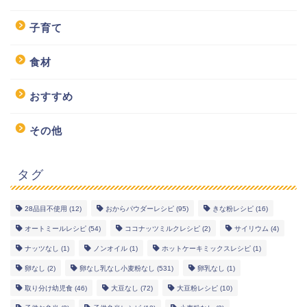
子育て
食材
おすすめ
その他
タグ
28品目不使用
(12)
おからパウダーレシピ
(95)
きな粉レシピ
(16)
幼児食レシピ
オートミールレシピ
(54)
ココナッツミルクレシピ
(2)
サイリウム
(4)
ナッツなし
(1)
ノンオイル
(1)
ホットケーキミックスレシピ
(1)
米粉レシピ
卵なし
(2)
卵なし乳なし小麦粉なし
(531)
卵乳なし
(1)
取り分け幼児食
(46)
大豆なし
(72)
大豆粉レシピ
(10)