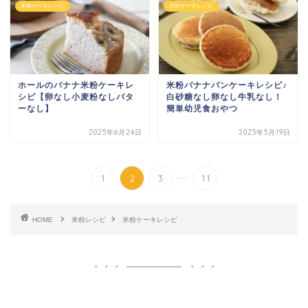
米粉ケーキレシピ
米粉ケーキレシピ
ホールのバナナ米粉ケーキレ
米粉バナナパンケーキレシピ♪
シピ【卵なし小麦粉なしバタ
白砂糖なし卵なし牛乳なし！
ーなし】
簡単幼児食おやつ
2025年6月24日
2025年5月19日
...
1
2
3
11
HOME
米粉レシピ
米粉ケーキレシピ