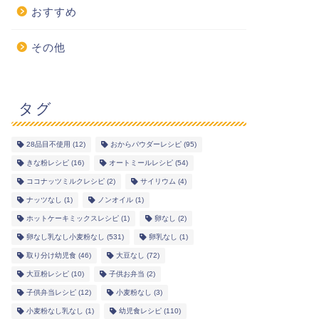
おすすめ
その他
タグ
28品目不使用
(12)
おからパウダーレシピ
(95)
きな粉レシピ
(16)
オートミールレシピ
(54)
ココナッツミルクレシピ
(2)
サイリウム
(4)
ナッツなし
(1)
ノンオイル
(1)
ホットケーキミックスレシピ
(1)
卵なし
(2)
卵なし乳なし小麦粉なし
(531)
卵乳なし
(1)
取り分け幼児食
(46)
大豆なし
(72)
大豆粉レシピ
(10)
子供お弁当
(2)
子供弁当レシピ
(12)
小麦粉なし
(3)
小麦粉なし乳なし
(1)
幼児食レシピ
(110)