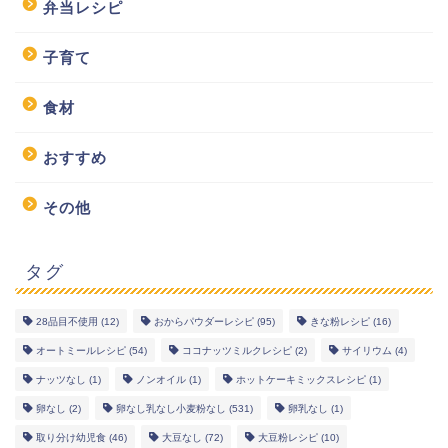
弁当レシピ
子育て
食材
おすすめ
その他
タグ
28品目不使用
(12)
おからパウダーレシピ
(95)
きな粉レシピ
(16)
幼児食レシピ
オートミールレシピ
(54)
ココナッツミルクレシピ
(2)
サイリウム
(4)
ナッツなし
(1)
ノンオイル
(1)
ホットケーキミックスレシピ
(1)
米粉レシピ
卵なし
(2)
卵なし乳なし小麦粉なし
(531)
卵乳なし
(1)
取り分け幼児食
(46)
大豆なし
(72)
大豆粉レシピ
(10)