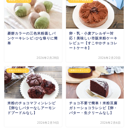
米粉蒸しパンレシピ
アレルギー考慮食品
菱餅カラーの三色米粉蒸しパ
卵・乳・小麦アレルギー対
ンケーキレシピ♪ひな祭りに簡
応！美味しい市販米粉ケーキ
単
レビュー【すこやかチョコレ
ートケーキ】
2026年2月28日
2026年2月20日
米粉ケーキレシピ
米粉ケーキレシピ
米粉のチョコマフィンレシピ
チョコ不要で簡単！米粉豆腐
【卵なしバターなしアーモン
ガトーショコラレシピ【卵・
ドプードルなし】
バター・生クリームなし】
2026年2月14日
2026年2月6日