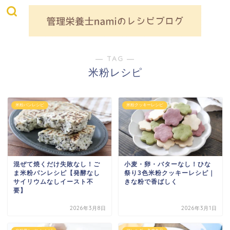
― TAG ―
米粉レシピ
米粉パンレシピ
米粉クッキーレシピ
混ぜて焼くだけ失敗なし！ご
小麦・卵・バターなし！ひな
ま米粉パンレシピ【発酵なし
祭り3色米粉クッキーレシピ｜
サイリウムなしイースト不
きな粉で香ばしく
要】
2026年3月8日
2026年3月1日