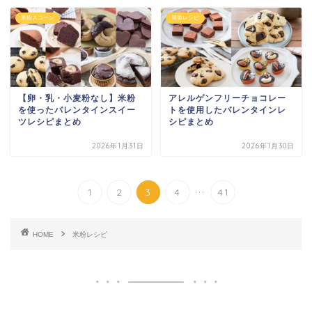
米粉スコーン
簡単レシピ
【卵・乳・小麦粉なし】米粉
アレルゲンフリーチョコレー
を使ったバレンタインスイー
トを使用したバレンタインレ
ツレシピまとめ
シピまとめ
2026年1月31日
2026年1月30日
...
1
2
3
4
41
HOME
米粉レシピ