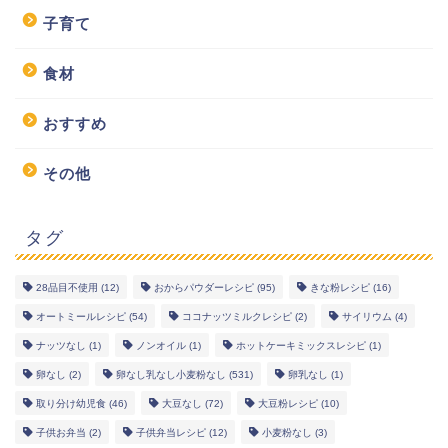
子育て
食材
おすすめ
その他
タグ
28品目不使用
(12)
おからパウダーレシピ
(95)
きな粉レシピ
(16)
幼児食レシピ
オートミールレシピ
(54)
ココナッツミルクレシピ
(2)
サイリウム
(4)
ナッツなし
(1)
ノンオイル
(1)
ホットケーキミックスレシピ
(1)
米粉レシピ
卵なし
(2)
卵なし乳なし小麦粉なし
(531)
卵乳なし
(1)
取り分け幼児食
(46)
大豆なし
(72)
大豆粉レシピ
(10)
ヘルシーレシピ
子供お弁当
(2)
子供弁当レシピ
(12)
小麦粉なし
(3)