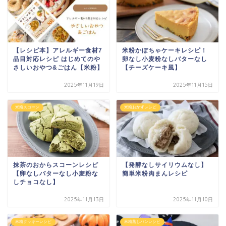
【レシピ本】アレルギー食材7
米粉かぼちゃケーキレシピ！
品目対応レシピ はじめてのや
卵なし小麦粉なしバターなし
さしいおやつ&ごはん【米粉】
【チーズケーキ風】
2025年11月19日
2025年11月15日
米粉スコーン
米粉おかずレシピ
抹茶のおからスコーンレシピ
【発酵なしサイリウムなし】
【卵なしバターなし小麦粉な
簡単米粉肉まんレシピ
しチョコなし】
2025年11月13日
2025年11月10日
米粉クッキーレシピ
米粉蒸しパンレシピ