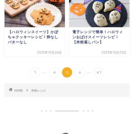
【ハロウィンスイーツ】かぼ
電子レンジで簡単！ハロウィ
ちゃクッキーレシピ！卵なし
ンおばけスイーツレシピ！
バターなし
【米粉蒸しパン】
2025年10月26日
2025年10月25日
...
...
1
4
5
6
41
HOME
米粉レシピ