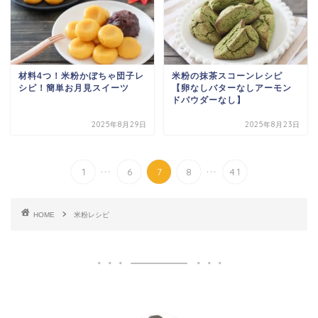
材料4つ！米粉かぼちゃ団子レ
米粉の抹茶スコーンレシピ
シピ！簡単お月見スイーツ
【卵なしバターなしアーモン
ドパウダーなし】
2025年8月29日
2025年8月23日
...
...
1
6
7
8
41
HOME
米粉レシピ