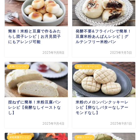
簡単！米粉と豆腐で作るみた
発酵不要&フライパンで簡単！
らし団子レシピ｜お月見団子
豆腐米粉あんぱんレシピ｜グ
にもアレンジ可能
ルテンフリー米粉パン
2025年9月8日
2025年9月5日
米粉パンレシピ
米粉クッキーレシピ
捏ねずに簡単！米粉豆腐パン
米粉のメロンパンクッキーレ
レシピ【発酵なしイーストな
シピ【卵なしバターなしアー
し】
モンドなし】
2025年9月4日
2025年9月1日
米粉和菓子レシピ
米粉スコーン