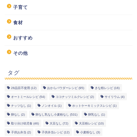
子育て
食材
おすすめ
その他
タグ
28品目不使用
(12)
おからパウダーレシピ
(95)
きな粉レシピ
(16)
幼児食レシピ
オートミールレシピ
(54)
ココナッツミルクレシピ
(2)
サイリウム
(4)
ナッツなし
(1)
ノンオイル
(1)
ホットケーキミックスレシピ
(1)
米粉レシピ
卵なし
(2)
卵なし乳なし小麦粉なし
(531)
卵乳なし
(1)
取り分け幼児食
(46)
大豆なし
(72)
大豆粉レシピ
(10)
ヘルシーレシピ
子供お弁当
(2)
子供弁当レシピ
(12)
小麦粉なし
(3)