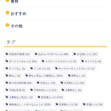
食材
おすすめ
その他
タグ
28品目不使用
(12)
おからパウダーレシピ
(95)
きな粉レシピ
(16)
幼児食レシピ
オートミールレシピ
(54)
ココナッツミルクレシピ
(2)
サイリウム
(4)
ナッツなし
(1)
ノンオイル
(1)
ホットケーキミックスレシピ
(1)
米粉レシピ
卵なし
(2)
卵なし乳なし小麦粉なし
(531)
卵乳なし
(1)
取り分け幼児食
(46)
大豆なし
(72)
大豆粉レシピ
(10)
ヘルシーレシピ
子供お弁当
(2)
子供弁当レシピ
(12)
小麦粉なし
(3)
小麦粉なし乳なし
(1)
幼児食レシピ
(110)
works
液体油なし・バターなしレシピ
(228)
玄米粉レシピ
(6)
甘酒レシピ
(8)