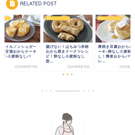
RELATED POST
らレシピ
米粉ドーナツレシピ
米粉スイーツレシピ
ンオイルノンシュガー
揚げない！はちみつ米粉
厚焼き豆腐おからパ
モン甘酒おからケーキ
おから焼きドーナツレシ
ーキ♪卵なし小麦粉
シピ♪小麦粉なしバ
ピ！卵なし小麦粉なし
し！簡単おからパウ
.
型...
レ...
2024年8月14日
2024年8月14日
2024年8