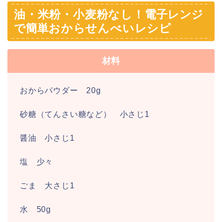
油・米粉・小麦粉なし！
電子レンジ
で簡単
おからせんべいレシピ
材料
おからパウダー 20g
砂糖（てんさい糖など） 小さじ1
醤油 小さじ1
塩 少々
ごま 大さじ1
水 50g