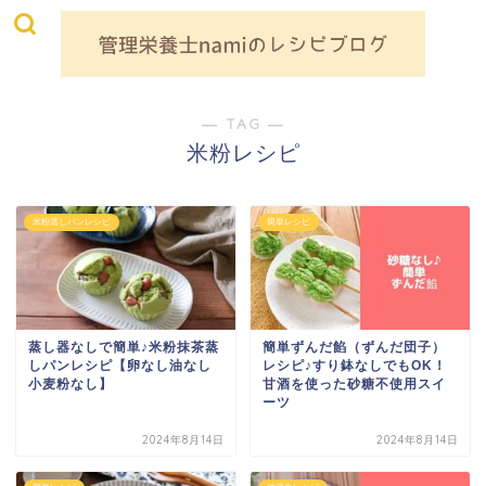
― TAG ―
米粉レシピ
米粉蒸しパンレシピ
簡単レシピ
蒸し器なしで簡単♪米粉抹茶蒸
簡単ずんだ餡（ずんだ団子）
しパンレシピ【卵なし油なし
レシピ♪すり鉢なしでもOK！
小麦粉なし】
甘酒を使った砂糖不使用スイ
ーツ
2024年8月14日
2024年8月14日