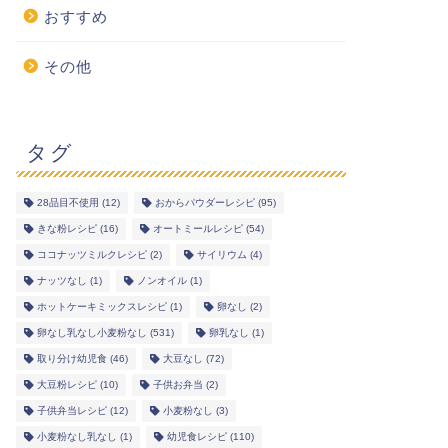
おすすめ
その他
タグ
28品目不使用
(12)
おからパウダーレシピ
(95)
きな粉レシピ
(16)
オートミールレシピ
(54)
ココナッツミルクレシピ
(2)
サイリウム
(4)
ナッツなし
(1)
ノンオイル
(1)
ホットケーキミックスレシピ
(1)
卵なし
(2)
卵なし乳なし小麦粉なし
(531)
卵乳なし
(1)
取り分け幼児食
(46)
大豆なし
(72)
大豆粉レシピ
(10)
子供お弁当
(2)
子供弁当レシピ
(12)
小麦粉なし
(3)
小麦粉なし乳なし
(1)
幼児食レシピ
(110)