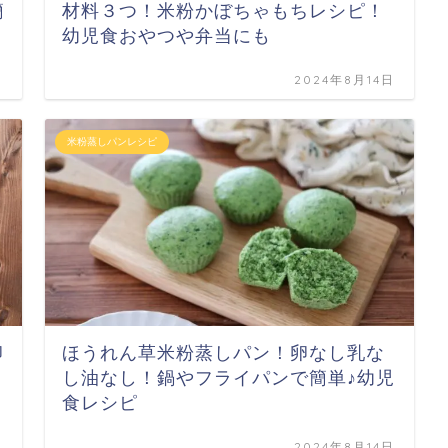
簡
材料３つ！米粉かぼちゃもちレシピ！
幼児食おやつや弁当にも
日
2024年8月14日
米粉蒸しパンレシピ
卵
ほうれん草米粉蒸しパン！卵なし乳な
し油なし！鍋やフライパンで簡単♪幼児
食レシピ
日
2024年8月14日