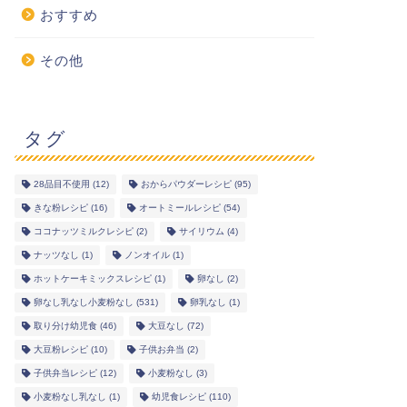
おすすめ
その他
タグ
28品目不使用
(12)
おからパウダーレシピ
(95)
きな粉レシピ
(16)
オートミールレシピ
(54)
ココナッツミルクレシピ
(2)
サイリウム
(4)
ナッツなし
(1)
ノンオイル
(1)
ホットケーキミックスレシピ
(1)
卵なし
(2)
卵なし乳なし小麦粉なし
(531)
卵乳なし
(1)
取り分け幼児食
(46)
大豆なし
(72)
大豆粉レシピ
(10)
子供お弁当
(2)
子供弁当レシピ
(12)
小麦粉なし
(3)
小麦粉なし乳なし
(1)
幼児食レシピ
(110)