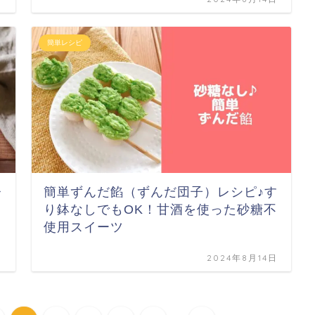
簡単レシピ
レ
簡単ずんだ餡（ずんだ団子）レシピ♪す
り鉢なしでもOK！甘酒を使った砂糖不
使用スイーツ
日
2024年8月14日